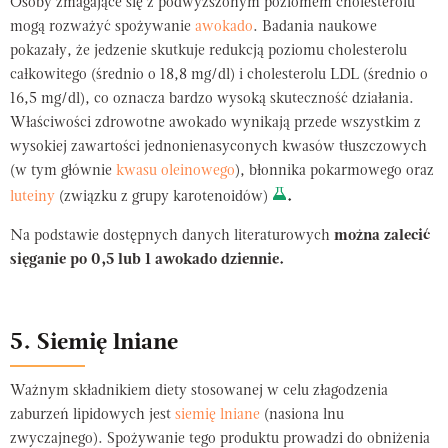
Osoby zmagające się z podwyższonym poziomem cholesterolu
mogą rozważyć spożywanie
awokado
. Badania naukowe
pokazały, że jedzenie skutkuje redukcją poziomu cholesterolu
całkowitego (średnio o 18,8 mg/dl) i cholesterolu LDL (średnio o
16,5 mg/dl), co oznacza bardzo wysoką skuteczność działania.
Właściwości zdrowotne awokado wynikają przede wszystkim z
wysokiej zawartości jednonienasyconych kwasów tłuszczowych
(w tym głównie
kwasu oleinowego
), błonnika pokarmowego oraz
luteiny
(związku z grupy karotenoidów)
.
Na podstawie dostępnych danych literaturowych
można zalecić
sięganie po 0,5 lub 1 awokado dziennie.
5. Siemię lniane
Ważnym składnikiem diety stosowanej w celu złagodzenia
zaburzeń lipidowych jest
siemię lniane
(nasiona lnu
zwyczajnego). Spożywanie tego produktu prowadzi do obniżenia