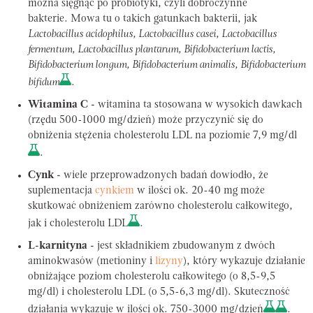
można sięgnąć po probiotyki, czyli dobroczynne
bakterie. Mowa tu o takich gatunkach bakterii, jak
Lactobacillus acidophilus, Lactobacillus casei, Lactobacillus
fermentum, Lactobacillus plantarum, Bifidobacterium lactis,
Bifidobacterium longum, Bifidobacterium animalis, Bifidobacterium
bifidum
.
Witamina C -
witamina ta stosowana w wysokich dawkach
(rzędu 500-1000 mg/dzień) może przyczynić się do
obniżenia stężenia cholesterolu LDL na poziomie 7,9 mg/dl
.
Cynk -
wiele przeprowadzonych badań dowiodło, że
suplementacja
cynkiem
w ilości ok. 20-40 mg może
skutkować obniżeniem zarówno cholesterolu całkowitego,
jak i cholesterolu LDL
.
L-karnityna -
jest składnikiem zbudowanym z dwóch
aminokwasów (metioniny i
lizyny
), który wykazuje działanie
obniżające poziom cholesterolu całkowitego (o 8,5-9,5
mg/dl) i cholesterolu LDL (o 5,5-6,3 mg/dl). Skuteczność
działania wykazuje w ilości ok. 750-3000 mg/dzień
.