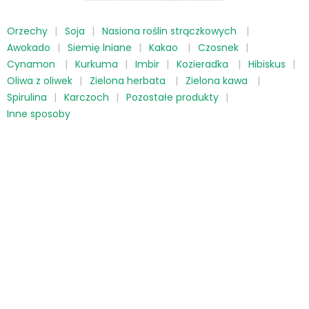
Orzechy
Soja
Nasiona roślin strączkowych
Awokado
Siemię lniane
Kakao
Czosnek
Cynamon
Kurkuma
Imbir
Kozieradka
Hibiskus
Oliwa z oliwek
Zielona herbata
Zielona kawa
Spirulina
Karczoch
Pozostałe produkty
Inne sposoby