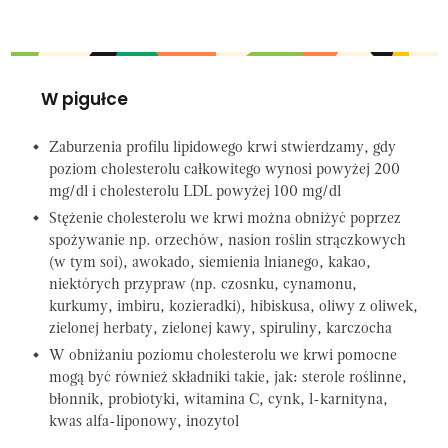
W pigułce
Zaburzenia profilu lipidowego krwi stwierdzamy, gdy
poziom cholesterolu całkowitego wynosi powyżej 200
mg/dl i cholesterolu LDL powyżej 100 mg/dl
Stężenie cholesterolu we krwi można obniżyć poprzez
spożywanie np. orzechów, nasion roślin strączkowych
(w tym soi), awokado, siemienia lnianego, kakao,
niektórych przypraw (np. czosnku, cynamonu,
kurkumy, imbiru, kozieradki), hibiskusa, oliwy z oliwek,
zielonej herbaty, zielonej kawy, spiruliny, karczocha
W obniżaniu poziomu cholesterolu we krwi pomocne
mogą być również składniki takie, jak: sterole roślinne,
błonnik, probiotyki, witamina C, cynk, l-karnityna,
kwas alfa-liponowy, inozytol