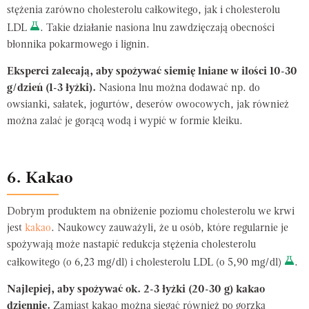
stężenia zarówno cholesterolu całkowitego, jak i cholesterolu
LDL
. Takie działanie nasiona lnu zawdzięczają obecności
błonnika pokarmowego i lignin.
Eksperci zalecają, aby spożywać siemię lniane w ilości 10-30
g/dzień (1-3 łyżki).
Nasiona lnu można dodawać np. do
owsianki, sałatek, jogurtów, deserów owocowych, jak również
można zalać je gorącą wodą i wypić w formie kleiku.
6. Kakao
Dobrym produktem na obniżenie poziomu cholesterolu we krwi
jest
kakao
. Naukowcy zauważyli, że u osób, które regularnie je
spożywają może nastapić redukcja stężenia cholesterolu
całkowitego (o 6,23 mg/dl) i cholesterolu LDL (o 5,90 mg/dl)
.
Najlepiej, aby spożywać ok. 2-3 łyżki (20-30 g) kakao
dziennie.
Zamiast kakao można sięgać również po gorzką