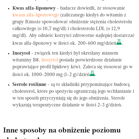
Kwas alfa-liponowy
- badacze dowiedli, że stosowanie
kwasu alfa-liponowego
(zaliczanego kiedyś do witamin z
grupy B)może spowodować obniżenie stężenia cholesterolu
całkowitego (o 10,7 mg/dl) i cholesterolu LDL (o 12,9
mg/dl). Aby odnieść korzyści zdrowotne najlepiej dostarczać
kwas alfa-liponowy w ilości ok. 200-600 mg/dzień
.
Inozytol -
związek ten kiedyś był określany mianem
witaminy B8.
Inozytol
posiada potwierdzone działanie
poprawiające profil lipidowy krwi. Zaleca się stosować go w
ilości ok. 1000-2000 mg (1-2 g)/dzień
.
Sterole roślinne
- są to składniki przypominające budową
cholesterol, które po spożyciu ograniczają jego wchłanianie i
w ten sposób przyczyniają się do jego obniżenia. Sterole
wykazują terapeutyczne działanie w ilości 2-3 g/dzień.
Inne sposoby na obniżenie poziomu