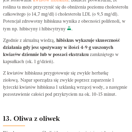
jest stosowanie
kwiatów hibiskusa
. Badacze potwierdzili, że
roślina ta może przyczynić się do obniżenia poziomu cholesterolu
całkowitego (o 14,7 mg/dl) i cholesterolu LDL (o 9,5 mg/dl).
Potencjał zdrowotny hibiskusa wynika z obecności polifenoli, w
tym np. hibiscyny i hibiscytryny
.
Zgodnie z aktualną wiedzą,
hibiskus wykazuje skuteczność
działania gdy jest spożywany w ilości 4-9 g suszonych
kwiatów dziennie lub w postaci ekstraktu
zamkniętego w
kapsułkach (ok. 1 g/dzień).
Z kwiatów hibiskusa przygotowuje się zwykle herbatkę
ziołową. Napar sporządza się zwykle poprzez zaparzenie 1
łyżeczki kwiatów hibiskusa 1 szklanką wrzącej wody, a następnie
pozostawienie całości pod przykryciem na ok. 10-15 minut.
13. Oliwa z oliwek