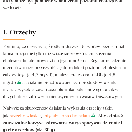
diety może być pomocne w obniżeniu poziomu cholesterolu
we krwi:
1. Orzechy
Pomimo, że orzechy są źródłem tłuszczu to wbrew pozorom ich
konsumpcja nie tylko nie wiąże się ze wzrostem stężenia
cholesterolu, ale prowadzi do jego obniżenia. Regularne jedzenie
orzechów może przyczynić się do redukcji poziomu cholesterolu
całkowitego (o 4,7 mg/dl), a także cholesterolu LDL (o 4,8
mg/dl)
. Działanie prozdrowotne tych produktów wynika
m.in. z wysokiej zawartości błonnika pokarmowego, a także
dużych ilości zdrowych nienasyconych kwasów tłuszczowych.
Najwyższą skuteczność działania wykazują orzechy takie,
jak
orzechy włoskie
,
migdały
i
orzechy pekan
.
Aby odnieść
zauważalne korzyści zdrowotne warto spożywać dziennie 1
garść orzechów (ok. 30 g).