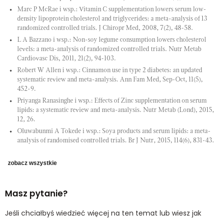
Marc P McRae i wsp.: Vitamin C supplementation lowers serum low-
density lipoprotein cholesterol and triglycerides: a meta-analysis of 13
randomized controlled trials. J Chiropr Med, 2008, 7(2), 48-58.
L A Bazzano i wsp.: Non-soy legume consumption lowers cholesterol
levels: a meta-analysis of randomized controlled trials. Nutr Metab
Cardiovasc Dis, 2011, 21(2), 94-103.
Robert W Allen i wsp.: Cinnamon use in type 2 diabetes: an updated
systematic review and meta-analysis. Ann Fam Med, Sep-Oct, 11(5),
452-9.
Priyanga Ranasinghe i wsp.: Effects of Zinc supplementation on serum
lipids: a systematic review and meta-analysis. Nutr Metab (Lond), 2015,
12, 26.
Oluwabunmi A Tokede i wsp.: Soya products and serum lipids: a meta-
analysis of randomised controlled trials. Br J Nutr, 2015, 114(6), 831-43.
zobacz wszystkie
Masz pytanie?
Jeśli chciałbyś wiedzieć więcej na ten temat lub wiesz jak