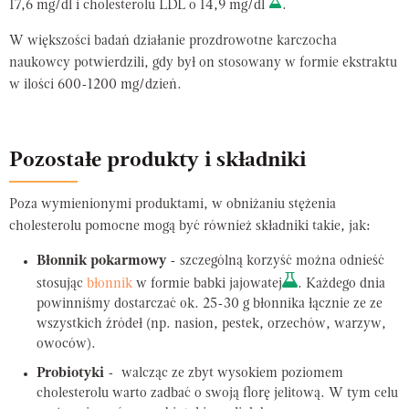
17,6 mg/dl i cholesterolu LDL o 14,9 mg/dl
.
W większości badań działanie prozdrowotne karczocha
naukowcy potwierdzili, gdy był on stosowany w formie ekstraktu
w ilości 600-1200 mg/dzień.
Pozostałe produkty i składniki
Poza wymienionymi produktami, w obniżaniu stężenia
cholesterolu pomocne mogą być również składniki takie, jak:
Błonnik pokarmowy
- szczególną korzyść można odnieść
stosując
błonnik
w formie babki jajowatej
. Każdego dnia
powinniśmy dostarczać ok. 25-30 g błonnika łącznie ze ze
wszystkich źródeł (np. nasion, pestek, orzechów, warzyw,
owoców).
Probiotyki
- walcząc ze zbyt wysokiem poziomem
cholesterolu warto zadbać o swoją florę jelitową. W tym celu