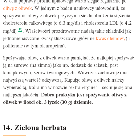
W celu poprawy profilu lipidowego warto sięgać regularnie po
oliwę z oliwek
. W jednym z badań naukowcy udowodnili, że
spożywanie oliwy z oliwek przyczynia się do obniżenia stężenia
cholesterolu całkowitego (o 6,3 mg/dl) i cholesterolu LDL (o 4,2
mg/dl)
. Właściwości prozdrowotne nadają takie składniki jak
jednonienasycone kwasy tłuszczowe (głównie
kwas oleinowy
) i
polifenole (w tym oleuropeina).
Spożywając oliwę z oliwek warto pamiętać, że najlepiej spożywać
ją na surowo (na zimno) jako np. dodatek do sałatek, past
kanapkowych, serów twarogowych. Wówczas zachowuje ona
najwyższą wartość odżywczą. Kupując oliwę z oliwek należy
wybierać tą, która ma w nazwie "extra virgine" - cechuje się ona
najlepszą jakością.
Dobra praktyką jest spożywanie oliwy z
oliwek w ilości ok. 3 łyżek (30 g) dziennie.
14. Zielona herbata