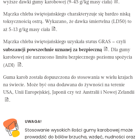
wyższe dawki gumy karobowej (9-45 g/kg masy ciała)
.
Mączka chleba świętojańskiego charakteryzuje się bardzo niską
toksycznością ostrą. Wykazano, że dawka śmiertelna (LD
50
) to
aż 5-13 g/kg masy ciała
.
Mączka chleba świętojańskiego uzyskała status GRAS – czyli
substancji powszechnie uznanej za bezpieczną
. Dla gumy
karobowej nie narzucono limitu bezpiecznego poziomu spożycia
(ADI)
.
Guma karob została dopuszczona do stosowania w wielu krajach
na świecie. Może być ona dodawana do żywności na terenie
USA, Unii Europejskiej, Japonii czy też Australii i Nowej Zelandii
.
UWAGA!
Stosowanie wysokich ilości gumy karobowej może
prowadzić do bólów brzucha, wzdęć, nudności oraz