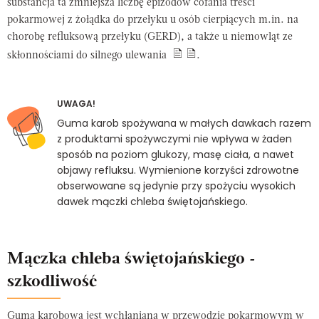
substancja ta zmniejsza liczbę epizodów cofania treści
pokarmowej z żołądka do przełyku u osób cierpiących m.in. na
chorobę refluksową przełyku (GERD), a także u niemowląt ze
skłonnościami do silnego ulewania
.
UWAGA!
Guma karob spożywana w małych dawkach razem
z produktami spożywczymi nie wpływa w żaden
sposób na poziom glukozy, masę ciała, a nawet
objawy refluksu. Wymienione korzyści zdrowotne
obserwowane są jedynie przy spożyciu wysokich
dawek mączki chleba świętojańskiego.
Mączka chleba świętojańskiego -
szkodliwość
Guma karobowa jest wchłaniana w przewodzie pokarmowym w