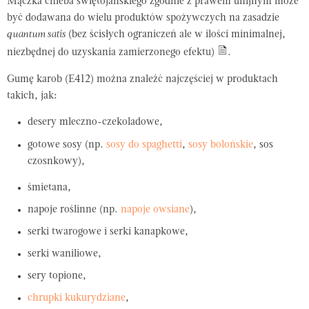
Mączka chleba świętojańskiego zgodnie z prawem unijnym może
być dodawana do wielu produktów spożywczych na zasadzie
quantum satis
(bez ścisłych ograniczeń ale w ilości minimalnej,
niezbędnej do uzyskania zamierzonego efektu)
.
Gumę karob (E412) można znaleźć najczęściej w produktach
takich, jak:
desery mleczno-czekoladowe,
gotowe sosy (np.
sosy do spaghetti
,
sosy bolońskie
, sos
czosnkowy),
śmietana,
napoje roślinne (np.
napoje owsiane
),
serki twarogowe i serki kanapkowe,
serki waniliowe,
sery topione,
chrupki kukurydziane
,