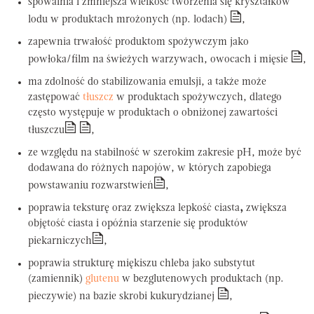
spowalnia i zmniejsza wielkość tworzenia się kryształków
lodu w produktach mrożonych (np. lodach)
,
zapewnia trwałość produktom spożywczym jako
powłoka/film na świeżych warzywach, owocach i mięsie
,
ma zdolność do stabilizowania emulsji, a także może
zastępować
tłuszcz
w produktach spożywczych, dlatego
często występuje w produktach o obniżonej zawartości
tłuszczu
,
ze względu na stabilność w szerokim zakresie pH, może być
dodawana do różnych napojów, w których zapobiega
powstawaniu rozwarstwień
,
poprawia teksturę oraz zwiększa lepkość ciasta
,
zwiększa
objętość ciasta i opóźnia starzenie się produktów
piekarniczych
,
poprawia strukturę miękiszu chleba jako substytut
(zamiennik)
glutenu
w bezglutenowych produktach (np.
pieczywie) na bazie skrobi kukurydzianej
,