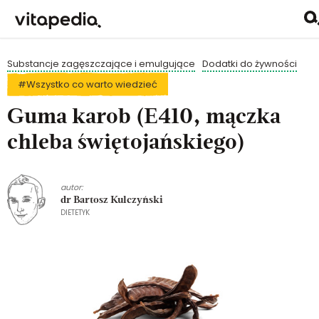
Substancje zagęszczające i emulgujące
Dodatki do żywności
#Wszystko co warto wiedzieć
Guma karob (E410, mączka
chleba świętojańskiego)
autor:
dr Bartosz Kulczyński
DIETETYK