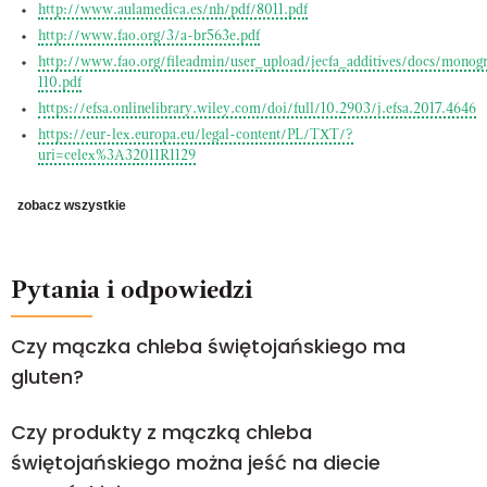
http://www.aulamedica.es/nh/pdf/8011.pdf
http://www.fao.org/3/a-br563e.pdf
http://www.fao.org/fileadmin/user_upload/jecfa_additives/docs/monogr
110.pdf
https://efsa.onlinelibrary.wiley.com/doi/full/10.2903/j.efsa.2017.4646
https://eur-lex.europa.eu/legal-content/PL/TXT/?
uri=celex%3A32011R1129
zobacz wszystkie
Pytania i odpowiedzi
Czy mączka chleba świętojańskiego ma
gluten?
Czy produkty z mączką chleba
świętojańskiego można jeść na diecie