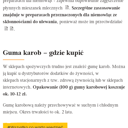
preparatach dla niemowląt - zapewnia odpowiednie zagęszczenie
płynnych mieszanek mlecznych
.
Szczególne zastosowanie
znajduje w preparatach przeznaczonych dla niemowląt ze
skłonnościami do ulewania
, ponieważ może im przeciwdziałać
.
Guma karob – gdzie kupić
W sklepach spożywczych trudno jest znaleźć gumę karob. Można
ją kupić u dystrybutorów dodatków do żywności, w
sklepach stacjonarnych z tzw. zdrową żywnością lub w sklepach
internetowych.
Opakowanie (100 g) gumy karobowej kosztuje
ok. 10-12 zł.
Gumę karobową należy przechowywać w suchym i chłodnym
miejscu. Okres trwałości to ok. 2 lata.
#Wszystko co warto wiedzieć