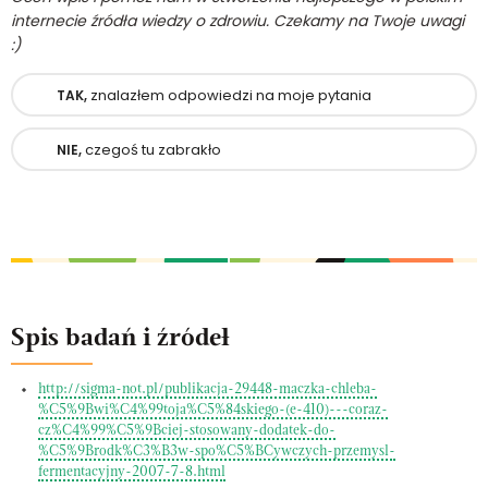
internecie źródła wiedzy o zdrowiu. Czekamy na Twoje uwagi
:)
znalazłem odpowiedzi na moje pytania
TAK,
czegoś tu zabrakło
NIE,
Spis badań i źródeł
http://sigma-not.pl/publikacja-29448-maczka-chleba-
%C5%9Bwi%C4%99toja%C5%84skiego-(e-410)---coraz-
cz%C4%99%C5%9Bciej-stosowany-dodatek-do-
%C5%9Brodk%C3%B3w-spo%C5%BCywczych-przemysl-
fermentacyjny-2007-7-8.html