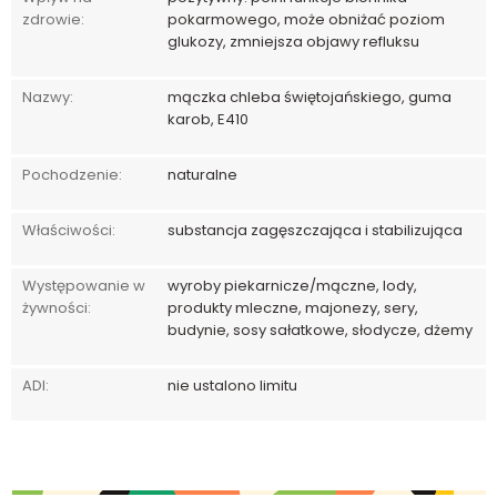
zdrowie:
pokarmowego, może obniżać poziom
glukozy, zmniejsza objawy refluksu
Nazwy:
mączka chleba świętojańskiego, guma
karob, E410
Pochodzenie:
naturalne
Właściwości:
substancja zagęszczająca i stabilizująca
Występowanie w
wyroby piekarnicze/mączne, lody,
żywności:
produkty mleczne, majonezy, sery,
budynie, sosy sałatkowe, słodycze, dżemy
ADI:
nie ustalono limitu