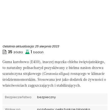
Ostatnia aktualizacja:
25 sierpnia 2023
35
1
źródła
badań
Guma karobowa (E410), inaczej mączka chleba świętojańskiego,
to naturalny polisacharyd pozyskiwany z bielma nasion drzewa
szarańczyna strąkowego
(
Ceratonia siligua
) rosnącego w klimacie
śródziemnomorskim. Stosowana jest jako dodatek do żywności o
właściwościach zagęszczających i stabilizujących.
Bezpieczeństwo:
bezpieczny
Wpływ na
pozytywny: pełni funkcje błonnika