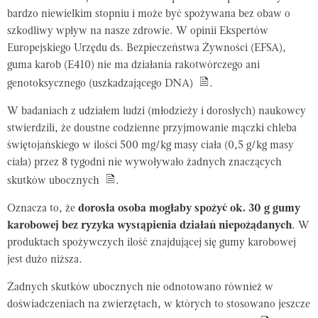
bardzo niewielkim stopniu i może być spożywana bez obaw o
szkodliwy wpływ na nasze zdrowie. W opinii Ekspertów
Europejskiego Urzędu ds. Bezpieczeństwa Żywności (EFSA),
guma karob (E410) nie ma działania rakotwórczego ani
genotoksycznego (uszkadzającego DNA)
.
W badaniach z udziałem ludzi (młodzieży i dorosłych) naukowcy
stwierdzili, że doustne codzienne przyjmowanie mączki chleba
świętojańskiego w ilości 500 mg/kg masy ciała (0,5 g/kg masy
ciała) przez 8 tygodni nie wywoływało żadnych znaczących
skutków ubocznych
.
Oznacza to, że
dorosła osoba mogłaby spożyć ok. 30 g gumy
karobowej bez ryzyka wystąpienia działań niepożądanych
. W
produktach spożywczych ilość znajdującej się gumy karobowej
jest dużo niższa.
Żadnych skutków ubocznych nie odnotowano również w
doświadczeniach na zwierzętach, w których to stosowano jeszcze