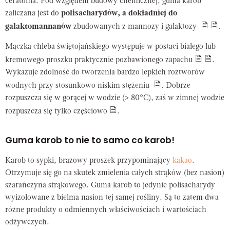
ceratonia. Pod względem budowy chemicznej, guma karob
zaliczana jest do
polisacharydów, a dokładniej do
galaktomannanów
zbudowanych z mannozy i galaktozy
.
Mączka chleba świętojańskiego występuje w postaci białego lub
kremowego proszku praktycznie pozbawionego zapachu
.
Wykazuje zdolność do tworzenia bardzo lepkich roztworów
wodnych przy stosunkowo niskim stężeniu
. Dobrze
rozpuszcza się w gorącej w wodzie (> 80°C), zaś w zimnej wodzie
rozpuszcza się tylko częściowo
.
Guma karob to nie to samo co karob!
Karob to sypki, brązowy proszek przypominający
kakao
.
Otrzymuje się go na skutek zmielenia całych strąków (bez nasion)
szarańczyna strąkowego. Guma karob to jedynie polisacharydy
wyizolowane z bielma nasion tej samej rośliny. Są to zatem dwa
różne produkty o odmiennych właściwościach i wartościach
odżywczych.