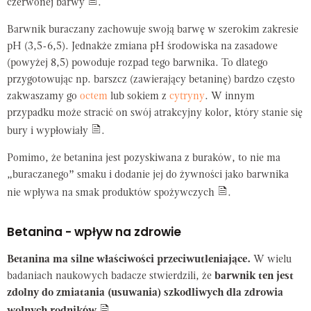
czerwonej barwy
.
Barwnik buraczany zachowuje swoją barwę w szerokim zakresie
pH (3,5-6,5). Jednakże zmiana pH środowiska na zasadowe
(powyżej 8,5) powoduje rozpad tego barwnika. To dlatego
przygotowując np. barszcz (zawierający betaninę) bardzo często
zakwaszamy go
octem
lub sokiem z
cytryny
. W innym
przypadku może stracić on swój atrakcyjny kolor, który stanie się
bury i wypłowiały
.
Pomimo, że betanina jest pozyskiwana z buraków, to nie ma
„buraczanego” smaku i dodanie jej do żywności jako barwnika
nie wpływa na smak produktów spożywczych
.
Betanina - wpływ na zdrowie
Betanina ma silne właściwości przeciwutleniające.
W wielu
badaniach naukowych badacze stwierdzili, że
barwnik ten jest
zdolny do zmiatania (usuwania) szkodliwych dla zdrowia