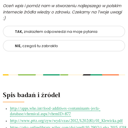
Oceń wpis i pomóż nam w stworzeniu najlepszego w polskim
internecie źródła wiedzy o zdrowiu. Czekamy na Twoje uwagi
:)
znalazłem odpowiedzi na moje pytania
TAK,
czegoś tu zabrakło
NIE,
Spis badań i źródeł
http://apps.who.int/food-additives-contaminants-jecfa-
database/chemical.aspx?chemID=877
http://www.pttz.org/zyw/wyd/czas/2012,%202(81)/01_Klewicka.pdf
https://efsa.onlinelibrary.wiley.com/doi/epdf/10.2903/j.efsa.2015.4318