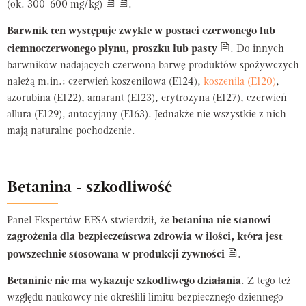
(ok. 300-600 mg/kg)
.
Barwnik ten występuje zwykle w postaci czerwonego lub
ciemnoczerwonego płynu, proszku lub pasty
. Do innych
barwników nadających czerwoną barwę produktów spożywczych
należą m.in.: czerwień koszenilowa (E124),
koszenila (E120)
,
azorubina (E122), amarant (E123), erytrozyna (E127), czerwień
allura (E129), antocyjany (E163). Jednakże nie wszystkie z nich
mają naturalne pochodzenie.
Betanina - szkodliwość
Panel Ekspertów EFSA stwierdził, że
betanina nie stanowi
zagrożenia dla bezpieczeństwa zdrowia w ilości, która jest
powszechnie stosowana w produkcji żywności
.
Betaninie nie ma wykazuje szkodliwego działania
. Z tego też
względu naukowcy nie określili limitu bezpiecznego dziennego