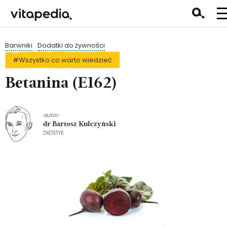
Barwniki
Dodatki do żywności
#Wszystko co warto wiedzieć
Betanina (E162)
autor:
dr Bartosz Kulczyński
DIETETYK