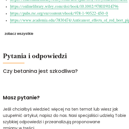
https://onlinelibrary.wiley.com/doi/book/10.1002/9781119114796
https://pubs.rsc.org/en/content/ebook/978-1-90522-450-0
https://www.academia.edu/7830474/Anticancer_effects_of_red_beet_pi
zobacz wszystkie
Pytania i odpowiedzi
Czy betanina jest szkodliwa?
Masz pytanie?
Jeśli chciałbyś wiedzieć więcej na ten temat lub wiesz jak
uzupełnić artykuł, napisz do nas. Nasi specjaliści udzielą Tobie
szybkiej odpowiedzi i przeanalizują proponowane
zmiany w treści.