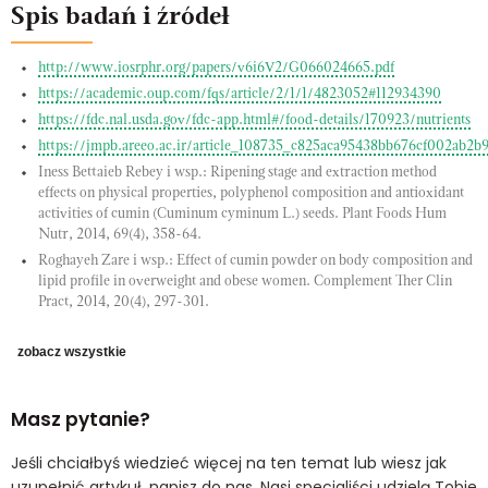
Spis badań i źródeł
http://www.iosrphr.org/papers/v6i6V2/G066024665.pdf
https://academic.oup.com/fqs/article/2/1/1/4823052#112934390
https://fdc.nal.usda.gov/fdc-app.html#/food-details/170923/nutrients
https://jmpb.areeo.ac.ir/article_108735_c825aca95438bb676cf002ab2b
Iness Bettaieb Rebey i wsp.: Ripening stage and extraction method
effects on physical properties, polyphenol composition and antioxidant
activities of cumin (Cuminum cyminum L.) seeds. Plant Foods Hum
Nutr, 2014, 69(4), 358-64.
Roghayeh Zare i wsp.: Effect of cumin powder on body composition and
lipid profile in overweight and obese women. Complement Ther Clin
Pract, 2014, 20(4), 297-301.
zobacz wszystkie
Masz pytanie?
Jeśli chciałbyś wiedzieć więcej na ten temat lub wiesz jak
uzupełnić artykuł, napisz do nas. Nasi specjaliści udzielą Tobie