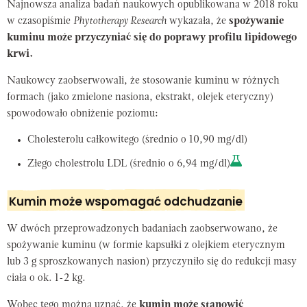
Najnowsza analiza badań naukowych opublikowana w 2018 roku
w czasopiśmie
Phytotherapy Research
wykazała, że
spożywanie
kuminu może przyczyniać się do poprawy profilu lipidowego
krwi.
Naukowcy zaobserwowali, że stosowanie kuminu w różnych
formach (jako zmielone nasiona, ekstrakt, olejek eteryczny)
spowodowało obniżenie poziomu:
Cholesterolu całkowitego (średnio o 10,90 mg/dl)
Złego cholestrolu LDL (średnio o 6,94 mg/dl)
Kumin może wspomagać odchudzanie
W dwóch przeprowadzonych badaniach zaobserwowano, że
spożywanie kuminu (w formie kapsułki z olejkiem eterycznym
lub 3 g sproszkowanych nasion) przyczyniło się do redukcji masy
ciała o ok. 1-2 kg.
Wobec tego można uznać, że
kumin może stanowić