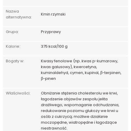
Nazwa
Kmin rzymski
alternatywna:
Grupa:
Przyprawy
Kalorie:
375 kcal/100 g
Bogaty w:
Kwasy fenolowe (np. kwas p-kumarowy,
kwas galusowy), kwercetyna,
kuminaldehyd, cymen, kupinal, β-terpinen,
β-pinen
Właściwości:
Obniżanie stężenia cholesterolu we krwi,
łagodzenie objawów zespołu jelita
drażliwego, wspomaganie odchudzania,
redukowanie poziomu glukozy we krwi u
osób z cukrzycą; możliwe działanie
moczopędne, wiatropędne i łagodzące
niestrawność.