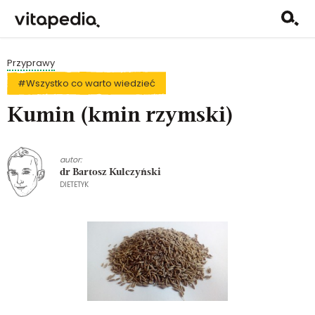
Przyprawy
#Wszystko co warto wiedzieć
Kumin (kmin rzymski)
autor:
dr Bartosz Kulczyński
DIETETYK