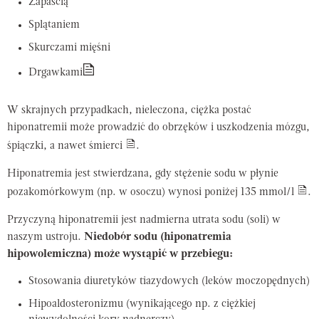
Zapaścią
Splątaniem
Skurczami mięśni
Drgawkami
W skrajnych przypadkach, nieleczona, ciężka postać
hiponatremii może prowadzić do obrzęków i uszkodzenia mózgu,
śpiączki, a nawet śmierci
.
Hiponatremia jest stwierdzana, gdy stężenie sodu w płynie
pozakomórkowym (np. w osoczu) wynosi poniżej 135 mmol/l
.
Przyczyną hiponatremii jest nadmierna utrata sodu (soli) w
naszym ustroju.
Niedobór sodu (hiponatremia
hipowolemiczna) może wystąpić w przebiegu:
Stosowania diuretyków tiazydowych (leków moczopędnych)
Hipoaldosteronizmu (wynikającego np. z ciężkiej