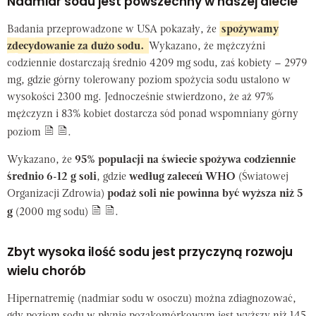
Nadmiar sodu jest powszechny w naszej diecie
Badania przeprowadzone w USA pokazały, że
spożywamy
zdecydowanie za dużo sodu.
Wykazano, że mężczyźni
codziennie dostarczają średnio 4209 mg sodu, zaś kobiety – 2979
mg, gdzie górny tolerowany poziom spożycia sodu ustalono w
wysokości 2300 mg. Jednocześnie stwierdzono, że aż 97%
mężczyzn i 83% kobiet dostarcza sód ponad wspomniany górny
poziom
.
Wykazano, że
95% populacji na świecie spożywa codziennie
średnio 6-12 g soli
, gdzie
według zaleceń WHO
(Światowej
Organizacji Zdrowia)
podaż soli nie powinna być wyższa niż 5
g
(2000 mg sodu)
.
Zbyt wysoka ilość sodu jest przyczyną rozwoju
wielu chorób
Hipernatremię (nadmiar sodu w osoczu) można zdiagnozować,