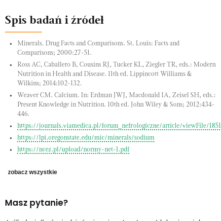
Spis badań i źródeł
Minerals. Drug Facts and Comparisons. St. Louis: Facts and
Comparisons; 2000:27-51.
Ross AC, Caballero B, Cousins RJ, Tucker KL, Ziegler TR, eds.: Modern
Nutrition in Health and Disease. 11th ed. Lippincott Williams &
Wilkins; 2014:102-132.
Weaver CM. Calcium. In: Erdman JWJ, Macdonald IA, Zeisel SH, eds.:
Present Knowledge in Nutrition. 10th ed. John Wiley & Sons; 2012:434-
446.
https://journals.viamedica.pl/forum_nefrologiczne/article/viewFile/185
https://lpi.oregonstate.edu/mic/minerals/sodium
https://ncez.pl/upload/normy-net-1.pdf
zobacz wszystkie
Masz pytanie?