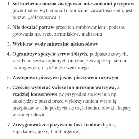
Sól kuchenną można zastępować mieszankami przypraw
(ewentualnie wybierać sól o obniżonej zawartości sodu, jest
to tzw. „sól potasowa”)
Nie dosalać potraw
przed ich spróbowaniem i podczas
gotowania np. ryżu, ziemniaków, makaronu
Wybierać wody mineralne niskosodowe
Ograniczyć spożycie serów żółtych
, podpuszczkowych,
sera Feta, serów topionych (można je zastąpić np. serem
twarogowym) i ryb/mięsa wędzonego
Zastępować pieczywo jasne, pieczywem razowym
Częściej wybierać świeże lub mrożone warzywa, a
rzadziej konserwowe
(w przypadku stosowania np.
kukurydzy z puszki przed wykorzystaniem warto ją
przepłukać w celu pozbycia się części sodu), oliwki i kapary
w słonej zalewie
Zrezygnować ze spożywania fast-foodów
(frytek,
zapiekanek, pizzy, hamburgerów)