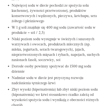
Najwięcej sodu w diecie pochodzi ze spożycia solu
kuchennej, żywności przetworzonej, produktów
konserwowych i wędzonych, pieczywa, ketchupu, sera
żółtego i pleśniowego
W 1 g soli znajduje się 400 mg sodu (zawartość sodu w
produkcie = sól / 2,5)
Niski poziom sodu występuje w świeżych i suszonych
warzywach i owocach, produktach mlecznych (np.
mleku, jogurtach, serach twarogowych), jajach,
nieprzetworzonych mięsach i rybach, napojach, suchych
nasionach fasoli, soczewicy, soi
Dorosłe osoby powinny spożywać do 1500 mg sodu
dziennie
Nadmiar sodu w diecie jest przyczyną rozwoju
nadciśnienia tętniczego krwi
Zbyt wysoki (hipernatremia) lub zbyt niski poziom sodu
(hiponatremia) we krwi stosunkowo rzadko zależą od
wysokości spożycia sodu i wynikają z obecności różnych
chorób