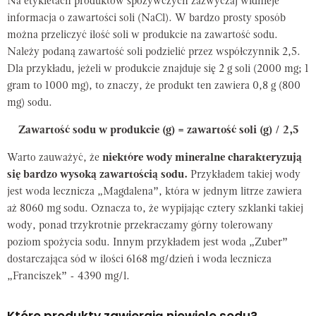
Na etykietach produktów spożywczych zazwyczaj widnieje
informacja o zawartości soli (NaCl). W bardzo prosty sposób
można przeliczyć ilość soli w produkcie na zawartość sodu.
Należy podaną zawartość soli podzielić przez współczynnik 2,5.
Dla przykładu, jeżeli w produkcie znajduje się 2 g soli (2000 mg; 1
gram to 1000 mg), to znaczy, że produkt ten zawiera 0,8 g (800
mg) sodu.
Zawartość sodu w produkcie (g) = zawartość soli (g) / 2,5
Warto zauważyć, że
niektóre wody mineralne charakteryzują
się bardzo wysoką zawartością sodu.
Przykładem takiej wody
jest woda lecznicza „Magdalena”, która w jednym litrze zawiera
aż 8060 mg sodu. Oznacza to, że wypijając cztery szklanki takiej
wody, ponad trzykrotnie przekraczamy górny tolerowany
poziom spożycia sodu. Innym przykładem jest woda „Zuber”
dostarczająca sód w ilości 6168 mg/dzień i woda lecznicza
„Franciszek” - 4390 mg/l.