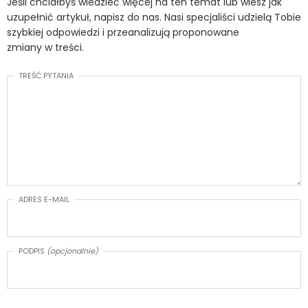
Jeśli chciałbyś wiedzieć więcej na ten temat lub wiesz jak
uzupełnić artykuł, napisz do nas. Nasi specjaliści udzielą Tobie
szybkiej odpowiedzi i przeanalizują proponowane
zmiany w treści.
TREŚĆ PYTANIA
ADRES E-MAIL
PODPIS
(opcjonalnie)