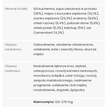
Główne źródła:
Sól kuchenna, zupa cebulowa w proszku
(35%), mięso z kurczaka wędzone (32,1%),
szynka wędzona (23,3%), krakersy (9,6%),
chleb razowy (6,4%), paluszki słone (5,8%),
chleb polski (5,3%), ketchup (5%), ser
Camembert (4,3%)
Objawy
Odwodnienie, obniżenie ciśnienia krwi,
niedoboru:
osłabienie, bóle i zawroty hłowy, skurcze
mięśni
Objawy
Nadciśnienie tętnicze krwi, otyłość,
nadmiaru:
osteoporoza, rozwój kamieni nerkowych,
nowotwory żołądka, udar mózgu, rozwój
zespołu metabolicznego, nadmierne
pragnienie, osłabienie i ból mięśni,
rozdrażnienie, drgawki, śpiączka
Niemowlęta:
120-370 mg