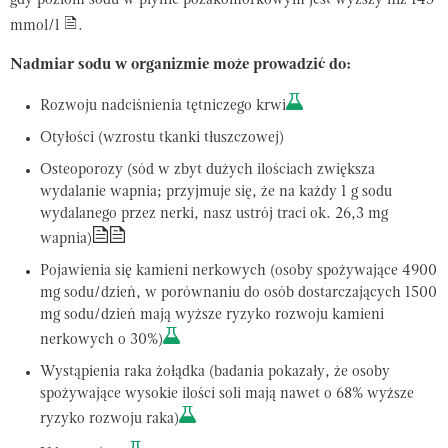
gdy poziom sodu w płynie pozakomórkowym jest wyższy niż 145
mmol/l
.
Nadmiar sodu w organizmie może prowadzić do:
Rozwoju nadciśnienia tętniczego krwi
Otyłości (wzrostu tkanki tłuszczowej)
Osteoporozy (sód w zbyt dużych ilościach zwiększa
wydalanie wapnia; przyjmuje się, że na każdy 1 g sodu
wydalanego przez nerki, nasz ustrój traci ok. 26,3 mg
wapnia)
Pojawienia się kamieni nerkowych (osoby spożywające 4900
mg sodu/dzień, w porównaniu do osób dostarczających 1500
mg sodu/dzień mają wyższe ryzyko rozwoju kamieni
nerkowych o 30%)
Wystąpienia raka żołądka (badania pokazały, że osoby
spożywające wysokie ilości soli mają nawet o 68% wyższe
ryzyko rozwoju raka)