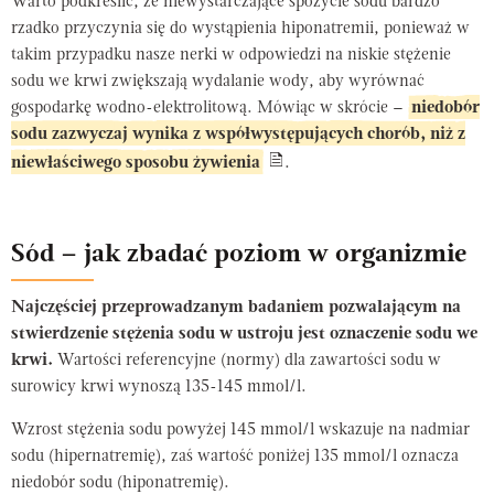
Warto podkreślić, że niewystarczające spożycie sodu bardzo
rzadko przyczynia się do wystąpienia hiponatremii, ponieważ w
takim przypadku nasze nerki w odpowiedzi na niskie stężenie
sodu we krwi zwiększają wydalanie wody, aby wyrównać
gospodarkę wodno-elektrolitową. Mówiąc w skrócie –
niedobór
sodu zazwyczaj wynika z współwystępujących chorób, niż z
niewłaściwego sposobu żywienia
.
Sód – jak zbadać poziom w organizmie
Najczęściej przeprowadzanym badaniem pozwalającym na
stwierdzenie stężenia sodu w ustroju jest oznaczenie sodu we
krwi.
Wartości referencyjne (normy) dla zawartości sodu w
surowicy krwi wynoszą 135-145 mmol/l.
Wzrost stężenia sodu powyżej 145 mmol/l wskazuje na nadmiar
sodu (hipernatremię), zaś wartość poniżej 135 mmol/l oznacza
niedobór sodu (hiponatremię).