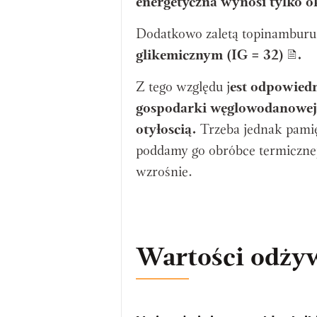
energetyczna wynosi tylko o
Dodatkowo zaletą topinamburu 
glikemicznym (IG = 32)
.
Z tego względu j
est odpowied
gospodarki węglowodanowej, 
otyłoscią.
Trzeba jednak pamię
poddamy go obróbce termicznej 
wzrośnie.
Wartości odży