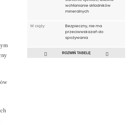
wchłanianie składników
mineralnych
W ciąży:
Bezpieczny, nie ma
przeciwwskazań do
spożywania
znym
ROZWIŃ TABELĘ
cny
ków
ych
i