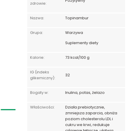
Pozytywny
zdrowie:
Nazwa:
Topinambur
Grupa:
Warzywa
Suplementy diety
Kalorie:
73 kcal/100 g
IG (indeks
32
glikemiczny):
Bogaty w:
Inulina, potas, żelazo
Właściwości:
Działa prebiotycznie,
zmniejsza zaparcia, obniża
poziom cholesterolu LDL i
cukru we krwi, redukuje
ciśnienie tętnicze, ułatwia