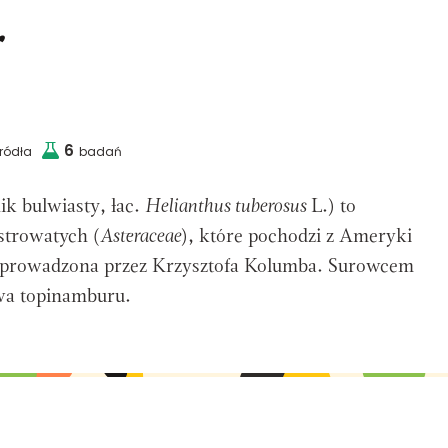
r
6
źródła
badań
ik bulwiasty, łac.
Helianthus tuberosus
L.) to
strowatych (
Asteraceae
), które pochodzi z Ameryki
 sprowadzona przez Krzysztofa Kolumba. Surowcem
wa topinamburu.