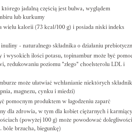
którego jadalną częścią jest bulwa, wyglądem
mbiru lub kurkumy
wielu kalorii (73 kcal/100 g) i posiada niski indeks
inuliny - naturalnego składnika o działaniu prebiotyc
y i wysokich ilości potasu, topinambur może być pomo
wi, redukowaniu poziomu "złego" choelsterolu LDL i
amburze może ułatwiać wchłanianie niektórych składni
pnia, magnezu, cynku i miedzi)
być pomocnym produktem w łagodzeniu zaparć
ny dla zdrowia, w tym dla kobiet ciężarnych i karmiąc
ilościach (powyżej 100 g) może powodować dolegliwośc
. bóle brzucha, biegunkę)