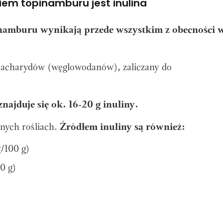
iem topinamburu jest inulina
namburu wynikają przede wszystkim z obecności w
lisacharydów (węglowodanów), zaliczany do
ajduje się ok. 16-20 g inuliny.
nnych rośliach.
Źródłem inuliny są również:
g/100 g)
0 g)