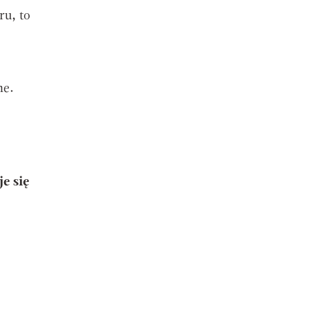
ru, to
ne.
e się