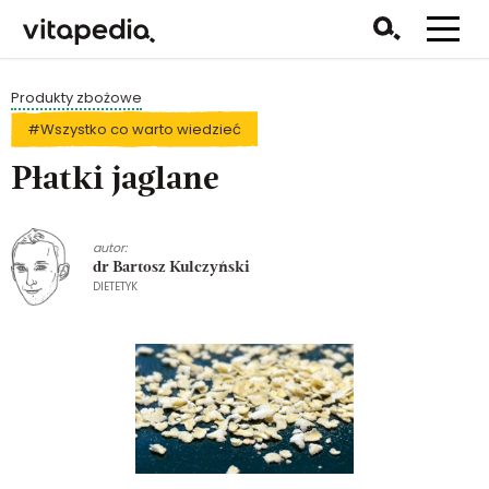
Produkty zbożowe
#Wszystko co warto wiedzieć
Płatki jaglane
autor:
dr Bartosz Kulczyński
DIETETYK