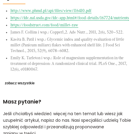
http://www.phmd.pl/api/files/view/116410.pdf
https://fdc.nal.usda.gov/fdc-app.html#/food-details/167724/nutrients
https://foodstruct.com/food/millet-raw
James F. Collins i wsp.: Copper1,2. Adv Nutr., 2011, 2(6), 520–522.
Kavita B. Patil i wsp.: Glycemic index and quality evaluation of little
millet (Panicum miliare) flakes with enhanced shelf life. J Food Sci
Technol., 2015, 52(9), 6078–6082.
Emily K. Tarleton i wsp.: Role of magnesium supplementation in the
treatment of depression: A randomized clinical trial. PLoS One., 2017,
12(6), e0180067.
zobacz wszystkie
Masz pytanie?
Jeśli chciałbyś wiedzieć więcej na ten temat lub wiesz jak
uzupełnić artykuł, napisz do nas. Nasi specjaliści udzielą Tobie
szybkiej odpowiedzi i przeanalizują proponowane
zmiany w treści.