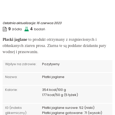
Ostatnia aktualizacja:
16 czerwca 2023
9
4
źródła
badań
Płatki jaglane
to produkt otrzymany z rozgniecionych i
obłuskanych ziaren prosa. Ziarna te są poddane działaniu pary
wodnej i prasowaniu.
Wpływ na zdrowie:
Pozytywny
Nazwa:
Płatki jaglane
Kalorie:
354 kcal/100 g
177 kcal/50 g (5 łyżek)
IG (indeks
Płatki jaglane surowe: 52 (niski)
glikemiczny):
Płatki jaglane gotowane: 71 (wysoki)