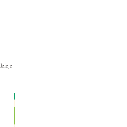
w
dzieje