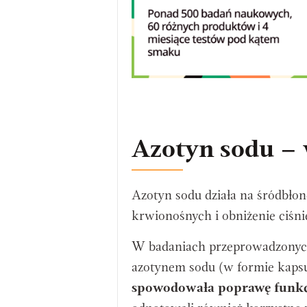
Azotyn sodu –
Azotyn sodu działa na śródbło
krwionośnych i obniżenie ciśni
W badaniach przeprowadzonych 
azotynem sodu (w formie kapsu
spowodowała poprawę funkc