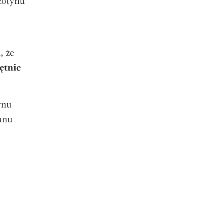
zotynu
, że
ętnic
ynu
anu