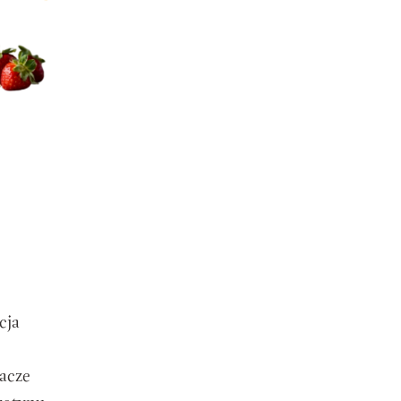
cja
acze