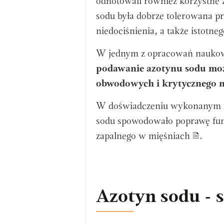
odnotowali również korzystne z
sodu była dobrze tolerowana p
niedociśnienia, a także istotn
W jednym z opracowań naukow
podawanie azotynu sodu moż
obwodowych i krytycznego 
W doświadczeniu wykonanym na
sodu spowodowało poprawę funk
zapalnego w mięśniach
.
Azotyn sodu - 