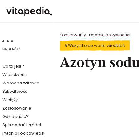
Konserwanty
Dodatki do żywności
#Wszystko co warto wiedzieć
NA SKRÓTY:
Azotyn sodu
Co to jest?
Właściwości
Wpływ na zdrowie
Szkodliwość
W ciąży
Zastosowanie
Gdzie kupić?
Spis badań i źródeł
Pytania i odpowiedzi