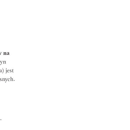
w na
syn
) jest
snych.
.