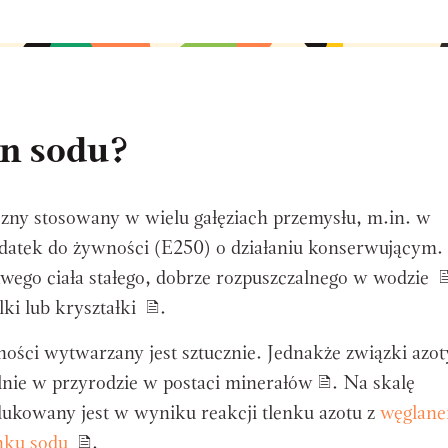
yn sodu?
zny stosowany w wielu gałęziach przemysłu, m.in. w
datek do żywności (E250) o działaniu konserwującym.
awego ciała stałego, dobrze rozpuszczalnego w wodzie
lki lub kryształki
.
ści wytwarzany jest sztucznie. Jednakże związki azo
lnie w przyrodzie w postaci minerałów
. Na skalę
ukowany jest w wyniku reakcji tlenku azotu z
węglan
nku sodu
.