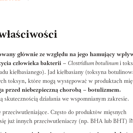
właściwości
sowany głównie ze względu na jego hamujący wpły
życia człowieka bakterii
–
Clostridium botulinum
i tok
du kiełbasianego). Jad kiełbasiany (toksyna botulinowa
szych toksyn, które mogą występować w produktach mię
ga przed niebezpieczną chorobą – botulizmem.
zą skutecznością działania we wspomnianym zakresie.
e przeciwutleniające. Często do produktów mięsnych
 się już innych przeciwutleniaczy (np. BHA lub BHT)