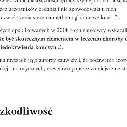
większenie elastyczności tętnicy szyjnej
Taka ilość a
rzez uczestników badania i nie spowodowała u nich
ego zwiększenia stężenia methemoglobiny we krwi
.
ych opublikowanych w 2008 roku naukowcy wskazali
e być skutecznym elementem w leczeniu choroby t
niedokrwienia kończyn
.
 myszach jego autorzy zauważyli, że podawanie azot
cji motorycznych, częściowo poprzez zmniejszenie st
szkodliwość