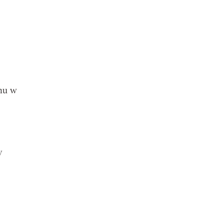
enu w
y