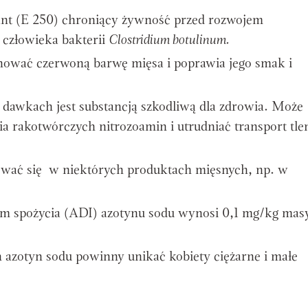
nt (E 250) chroniący żywność przed rozwojem
a człowieka bakterii
Clostridium botulinum.
ować czerwoną barwę mięsa i poprawia jego smak i
dawkach jest substancją szkodliwą dla zdrowia. Może
 rakotwórczych nitrozoamin i utrudniać transport tl
wać się w niektórych produktach mięsnych, np. w
om spożycia (ADI) azotynu sodu wynosi 0,1 mg/kg mas
 azotyn sodu powinny unikać kobiety ciężarne i małe