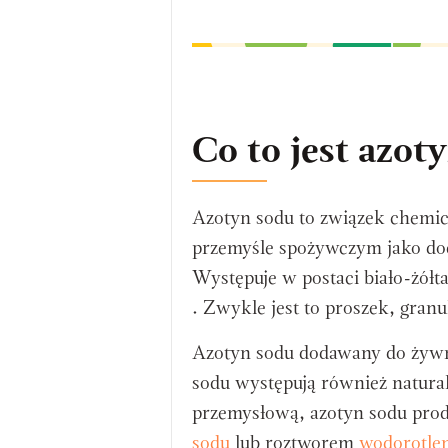
Co to jest azot
Azotyn sodu to związek chemic
przemyśle spożywczym jako do
Występuje w postaci biało-żółt
. Zwykle jest to proszek, granu
Azotyn sodu dodawany do żywno
sodu występują również natura
przemysłową, azotyn sodu prod
sodu
lub roztworem
wodorotle