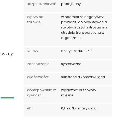
Bezpieczeństwo:
podejrzany
Wpływ na
w nadmiarze negatywny:
zdrowie:
prowadzi do powstawania
rakotwórczych nitrozamin i
utrudnia transport tlenu w
organizmie
Nazwy:
azotyn sodu, E250
sowany
Pochodzenie:
syntetyczne
Właściwości:
substancja konserwująca
Występowanie w
wyłącznie przetwory
żywności:
mięsne
ADI:
0,1 mg/kg masy ciała