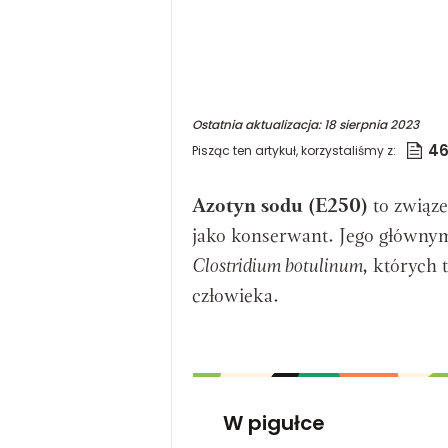
Ostatnia aktualizacja:
18 sierpnia 2023
4
Pisząc ten artykuł, korzystaliśmy z:
Azotyn sodu (E250)
to związ
jako konserwant.
Jego głównym
Clostridium botulinum
,
których t
człowieka.
W pigułce