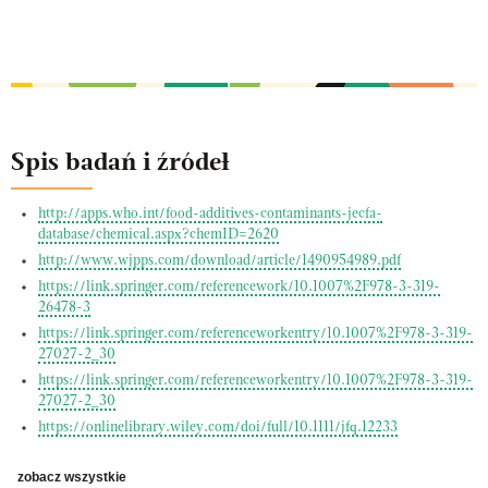
Spis badań i źródeł
http://apps.who.int/food-additives-contaminants-jecfa-
database/chemical.aspx?chemID=2620
http://www.wjpps.com/download/article/1490954989.pdf
https://link.springer.com/referencework/10.1007%2F978-3-319-
26478-3
https://link.springer.com/referenceworkentry/10.1007%2F978-3-319-
27027-2_30
https://link.springer.com/referenceworkentry/10.1007%2F978-3-319-
27027-2_30
https://onlinelibrary.wiley.com/doi/full/10.1111/jfq.12233
zobacz wszystkie