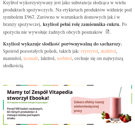
Ksylitol wykorzystywany jest jako substancja słodząca w wielu
produktach spożywczych. Na etykietach produktów widnieje pod
symbolem E967. Zarówno w warunkach domowych jak i w
branży spożywczej,
ksylitol pełni rolę zamiennika cukru.
Po
spożyciu nie wywołuje żadnych obcych posmaków
.
Ksylitol wykazuje słodkość porównywalną do sacharozy.
Spośród pozostałych polioli, takich jak:
erytrytol
,
maltitol
,
mannitol,
izomalt
, laktitol,
sorbitol
, cechuje się on najwyższą
słodkością.