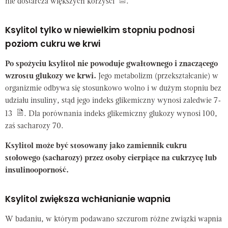
nie dostarcza większych korzyści
.
Ksylitol tylko w niewielkim stopniu podnosi
poziom cukru we krwi
Po spożyciu ksylitol nie powoduje gwałtownego i znaczącego
wzrostu glukozy we krwi.
Jego metabolizm (przekształcanie) w
organizmie odbywa się stosunkowo wolno i w dużym stopniu bez
udziału insuliny, stąd jego indeks glikemiczny wynosi zaledwie 7-
13
. Dla porównania indeks glikemiczny glukozy wynosi 100,
zaś sacharozy 70.
Ksylitol może być stosowany jako zamiennik cukru
stołowego (sacharozy) przez osoby cierpiące na cukrzycę lub
insulinooporność.
Ksylitol zwiększa wchłanianie wapnia
W badaniu, w którym podawano szczurom różne związki wapnia