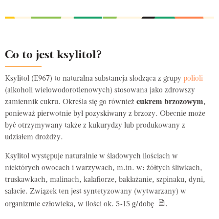
Co to jest ksylitol?
Ksylitol (E967) to naturalna substancja słodząca z grupy
polioli
(alkoholi wielowodorotlenowych) stosowana jako zdrowszy
zamiennik cukru. Określa się go również
cukrem brzozowym
,
ponieważ pierwotnie był pozyskiwany z brzozy. Obecnie może
być otrzymywany także z kukurydzy lub produkowany z
udziałem drożdży.
Ksylitol występuje naturalnie w śladowych ilościach w
niektórych owocach i warzywach, m.in. w: żółtych śliwkach,
truskawkach, malinach, kalafiorze, bakłażanie, szpinaku, dyni,
sałacie. Związek ten jest syntetyzowany (wytwarzany) w
organizmie człowieka, w ilości ok. 5-15 g/dobę
.