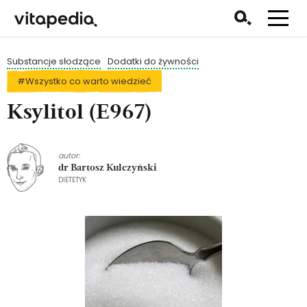
Substancje słodzące
Dodatki do żywności
#Wszystko co warto wiedzieć
Ksylitol (E967)
autor:
dr Bartosz Kulczyński
DIETETYK