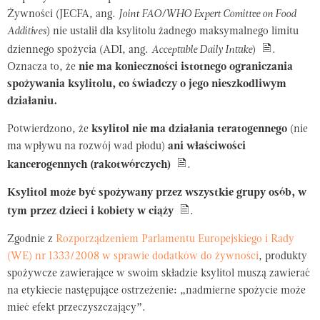
Żywności (JECFA, ang.
Joint FAO/WHO Expert Comittee on Food
Additives
) nie ustalił dla ksylitolu żadnego maksymalnego limitu
dziennego spożycia (ADI, ang.
Acceptable Daily Intake
)
.
Oznacza to, że
nie ma konieczności istotnego ograniczania
spożywania ksylitolu, co świadczy o jego nieszkodliwym
działaniu.
Potwierdzono, że
ksylitol nie ma działania teratogennego
(nie
ma wpływu na rozwój wad płodu)
ani właściwości
kancerogennych (rakotwórczych)
.
Ksylitol może być spożywany przez wszystkie grupy osób, w
tym przez dzieci i kobiety w ciąży
.
Zgodnie z
Rozporządzeniem Parlamentu Europejskiego i Rady
(WE) nr 1333/2008 w sprawie dodatków do żywności
, produkty
spożywcze zawierające w swoim składzie ksylitol muszą zawierać
na etykiecie następujące ostrzeżenie: „nadmierne spożycie może
mieć efekt przeczyszczający”.