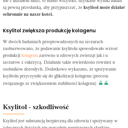
nie z udziałem ludzi, to mimo wszystko, uzyskane wyniki badań
są pewną przesłanką, aby przypuszczać, że
ksylitol może działać
ochronnie na nasze kości.
Ksylitol zwiększa produkcję kolagenu
W dwóch badaniach przeprowadzonych na szczurach
zaobserwowano, że podawanie ksylitolu spowodowało wzrost
produkcji
kolagenu
zarówno u zdrowych zwierząt jak i u
szczurów z cukrzycą. Działanie takie stwierdzono również u
osobników dorosłych. Dodatkowo wykazano, że spożywanie
ksylitolu przyczyniło się do glikolizacji kolagenu (procesu
związanego ze zwiększeniem stabilności kolagenu)
.
Ksylitol - szkodliwość
Ksylitol jest substancją bezpieczną dla zdrowia i spożywany w