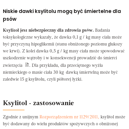
Niskie dawki ksylitolu mogą być śmiertelne dla
psów
Ksylitol jest niebezpieczny dla zdrowia psów.
Badania
toksykologiczne wykazały, że dawka 0,1 g / kg masy ciała może
być przyczyną hipoglikemii (stanu obniżonego poziomu glukozy
we krwi). Z kolei dawka 0,5 g / kg masy ciała może spowodować
uszkodzenie wątroby i w konsekwencji prowadzić do śmierci
zwierzęcia
. Dla przykładu, dla przeciętnego wyżła
niemieckiego o masie ciała 30 kg dawką śmiertelną może być
zaledwie 15 g ksylitolu, czyli półtorej łyżki.
Ksylitol - zastosowanie
Zgodnie z unijnym
Rozporządzeniem nr 1129/2011,
ksylitol może
być dodawany do wielu produktów spożywczych o obniżonej