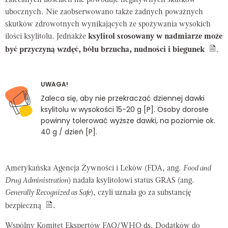
zalecanych ilościach nie powoduje negatywnych skutków
ubocznych. Nie zaobserwowano także żadnych poważnych
skutków zdrowotnych wynikających ze spożywania wysokich
ilości ksylitolu. Jednakże
ksylitol stosowany w nadmiarze może
być przyczyną wzdęć, bólu brzucha, nudności i biegunek
.
UWAGA!
Zaleca się, aby nie przekraczać dziennej dawki
ksylitolu w wysokości 15-20 g [P]. Osoby dorosłe
powinny tolerować wyższe dawki, na poziomie ok.
40 g / dzień [P].
Amerykańska Agencja Żywności i Leków (FDA, ang.
Food and
Drug Administration
) nadała ksylitolowi status GRAS (ang.
Generally Recognized as Safe
), czyli uznała go za substancję
bezpieczną
.
Wspólny Komitet Ekspertów FAO/WHO ds. Dodatków do