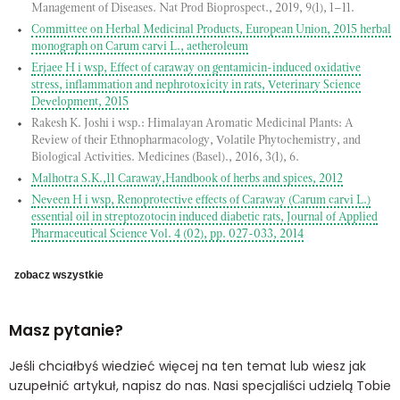
Management of Diseases. Nat Prod Bioprospect., 2019, 9(1), 1–11.
Committee on Herbal Medicinal Products, European Union, 2015 herbal
monograph on Carum carvi L., aetheroleum
Erjaee H i wsp, Effect of caraway on gentamicin-induced oxidative
stress, inflammation and nephrotoxicity in rats, Veterinary Science
Development, 2015
Rakesh K. Joshi i wsp.: Himalayan Aromatic Medicinal Plants: A
Review of their Ethnopharmacology, Volatile Phytochemistry, and
Biological Activities. Medicines (Basel)., 2016, 3(1), 6.
Malhotra S.K.,11 Caraway,Handbook of herbs and spices, 2012
Neveen H i wsp, Renoprotective effects of Caraway (Carum carvi L.)
essential oil in streptozotocin induced diabetic rats, Journal of Applied
Pharmaceutical Science Vol. 4 (02), pp. 027-033, 2014
zobacz wszystkie
Masz pytanie?
Jeśli chciałbyś wiedzieć więcej na ten temat lub wiesz jak
uzupełnić artykuł, napisz do nas. Nasi specjaliści udzielą Tobie