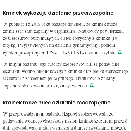
Kminek wykazuje działanie przeciwzapalne
W publikacji z 2015 roku badacze dowiedli, że kminek może
zmniejszać stan zapalny w organizmie. Naukowcy potwierdzili,
że u szczurów otrzymujących olejek eteryczny z kminku (10
mg/kg) i wystawionych na działanie gentamycyny, poziom
cytokin prozapalnych (IFN-c, IL-6 i TNF-a) zmniejszył się
.
W innym badaniu jego autorzy zaobserwowali, że podawanie
ekstraktu wodno-alkoholowego z kminku oraz olejku eterycznego
szczurom z zapaleniem jelita grubego, zredukowało zmiany
zapalne zlokalizowane w okrężnicy zwierząt
.
Kminek może mieć działanie moczopędne
W przeprowadzonym badaniu eksperci zaobserwowali, że
podawanie wodnego ekstraktu z nasion kminku szczurom przez 8
dni, spowodowało u nich wzmożoną diurezę (wydalanie moczu).