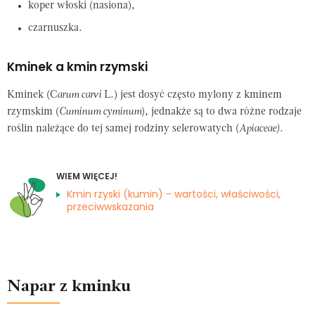
koper włoski (nasiona),
czarnuszka.
Kminek a kmin rzymski
Kminek (C
arum carvi
L.) jest dosyć często mylony z kminem
rzymskim (
Cuminum cyminum
), jednakże są to dwa różne rodzaje
roślin należące do tej samej rodziny selerowatych (
Apiaceae).
WIEM WIĘCEJ!
Kmin rzyski (kumin) - wartości, właściwości,
przeciwwskazania
Napar z kminku