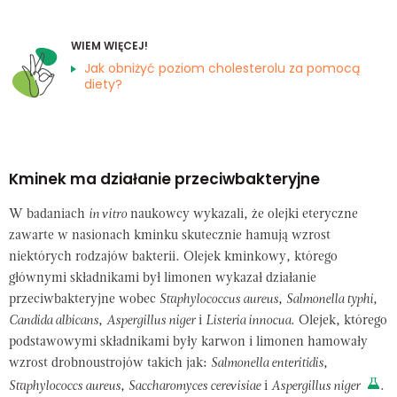
WIEM WIĘCEJ!
Jak obniżyć poziom cholesterolu za pomocą
diety?
Kminek ma działanie przeciwbakteryjne
W badaniach
in vitro
naukowcy wykazali, że olejki eteryczne
zawarte w nasionach kminku skutecznie hamują wzrost
niektórych rodzajów bakterii. Olejek kminkowy, którego
głównymi składnikami był limonen wykazał działanie
przeciwbakteryjne wobec
Staphylococcus aureus
,
Salmonella typhi
,
Candida albicans
,
Aspergillus niger
i
Listeria innocua
. Olejek, którego
podstawowymi składnikami były karwon i limonen hamowały
wzrost drobnoustrojów takich jak:
Salmonella enteritidis
,
Staphylococcs aureus
,
Saccharomyces cerevisiae
i
Aspergillus niger
.