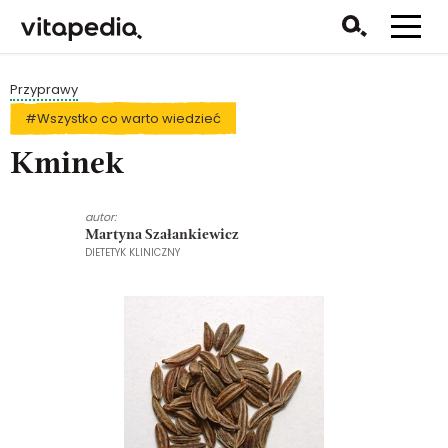
Przyprawy
#Wszystko co warto wiedzieć
Kminek
autor:
Martyna Szałankiewicz
DIETETYK KLINICZNY