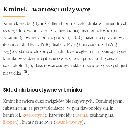
Kminek- wartości odżywcze
Kminek jest bogatym źródłem błonnika, składników mineralnych
(szczególnie wapnia, żelaza, miedzi, magnezu oraz fosforu) i
witamin (głównie C oraz z grupy B). 100 g nasion tej przyprawy
dostarcza 333 kcal, 19,8 g białka, 14,6 g tłuszczu oraz 49,9 g
węglowodanów złożonych. Jednak ze względu na niskie spożycie
kminku w codziennej diecie (zwyczajowa porcja to 1 łyżeczka,
czyli około 4 g), ilość dostarczonych składników odżywczych jest
niewielka
.
Składniki bioaktywne w kminku
Kminek zawiera dużo związków bioaktywnych. Dominującymi
substancjami są przewutleniacze, w tym flawonoidy (m.in.
kemferol,
kwercetyna
), karotenoidy (
luteina
, zeaksantyna,
likopen
) i kwasy fenolowe (
kwas kawowy
).