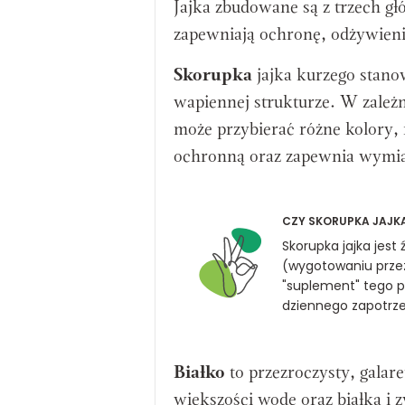
Jajka zbudowane są z trzech gł
zapewniają ochronę, odżywieni
Skorupka
jajka kurzego stanow
wapiennej strukturze. W zależn
może przybierać różne kolory, 
ochronną oraz zapewnia wymi
CZY SKORUPKA JAJKA
Skorupka jajka jes
(wygotowaniu prze
"suplement" tego p
dziennego zapotrz
Białko
to przezroczysty, galar
większości wodę oraz białka i z