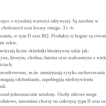
rzęce o wysokiej wartości odżywczej. Są zasobne w
 cholesterol oraz kwasy omega- 3 i -6.
itamin, w tym D oraz B12. Produkty te bogate są równ
ie selen.
wierają liczne składniki bioaktywne takie jak:
a, lizozym, cholina, luteina oraz zeaksantyna o wiel
ściach.
 prozdrowotne, m.in. zmniejszają ryzyko zachorowania
agają odchudzanie, zapobiegają niedożywieniu
nii.
 został jednoznacznie ustalony. Osoby zdrowe moga
odniowo, natomiast chorzy na cukrzycę typu II oraz o