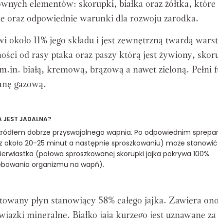
ównych elementów: skorupki, białka oraz żółtka, które
e oraz odpowiednie warunki dla rozwoju zarodka.
i około 11% jego składu i jest zewnętrzną twardą wars
ości od rasy ptaka oraz paszy którą jest żywiony, sko
m.in. białą, kremową, brązową a nawet zieloną. Pełni 
anę gazową.
 JEST JADALNA?
t źródłem dobrze przyswajalnego wapnia. Po odpowiednim sprepa
z około 20-25 minut a następnie sproszkowaniu) może stanowić
ierwiastka (połowa sproszkowanej skorupki jajka pokrywa 100%
ebowania organizmu na wapń).
etowany płyn stanowiący 58% całego jajka. Zawiera on
wiązki mineralne. Białko jaja kurzego jest uznawane za