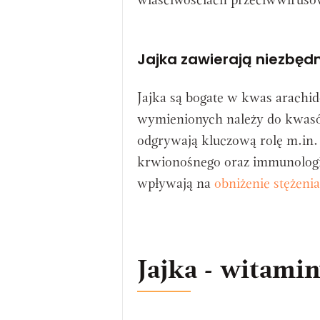
właściwościach przeciwwiruso
Jajka zawierają niezbęd
Jajka są bogate w kwas arach
wymienionych należy do kwasó
odgrywają kluczową rolę m.in
krwionośnego oraz immunologi
wpływają na
obniżenie stężenia
Jajka - witamin