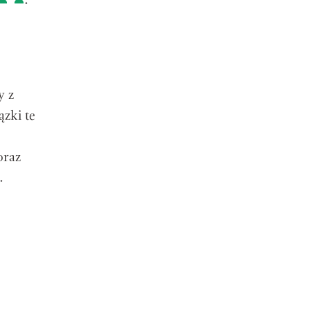
.
y z
zki te
oraz
.