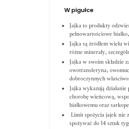
W pigułce
Jajka to produkty odzwie
pełnowartościowe białko,
Jajka są źródłem wielu w
różne minerały, szczególn
Jajka w swoim składzie za
owotransferyna, owomucyn
dobroczynnych właściwo
Jajka wykazują działanie
chorobę wieńcową, wspom
białkowemu oraz sarkope
Limit spożycia jajek nie
spożywać do 14 sztuk tyg