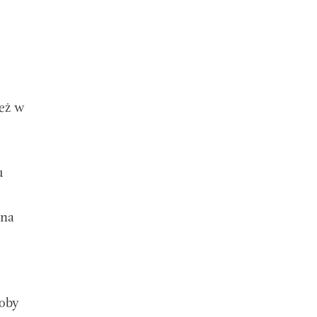
ież w
u
 na
soby