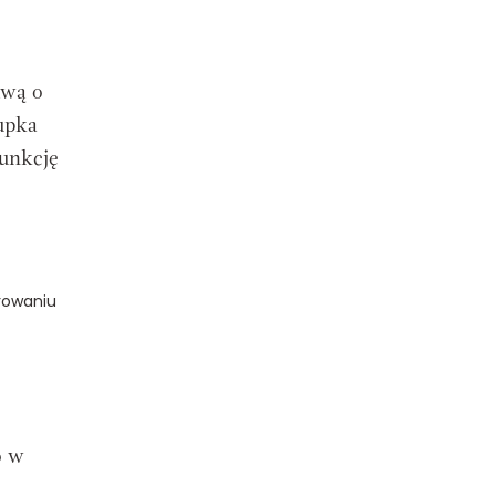
twą o
rupka
funkcję
rowaniu
o w