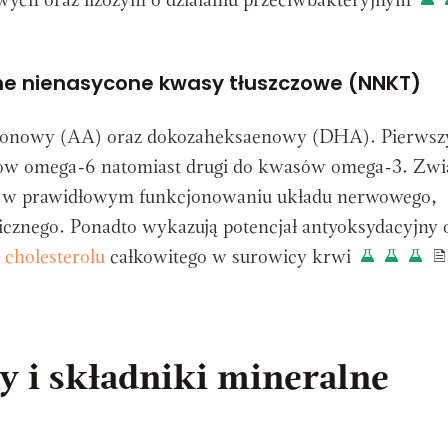
wych oraz lizozym o działaniu przeciwbakteryjnym
ne nienasycone kwasy tłuszczowe (NNKT)
idonowy (AA) oraz dokozaheksaenowy (DHA). Pierwsz
w omega-6 natomiast drugi do kwasów omega-3. Zwią
. w prawidłowym funkcjonowaniu układu nerwowego,
cznego. Ponadto wykazują potencjał antyoksydacyjny 
 cholesterolu
całkowitego w surowicy krwi
y i składniki mineralne