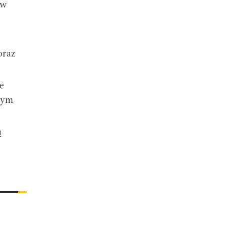
 w
oraz
e
łym
ą