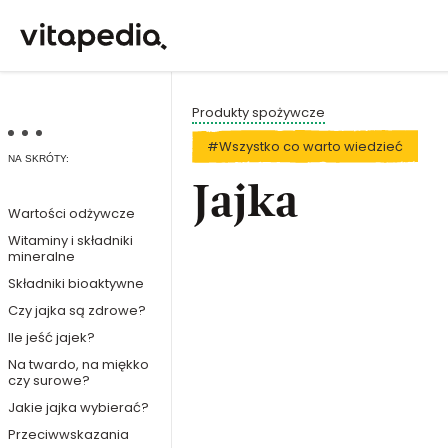
Produkty spożywcze
#Wszystko co warto wiedzieć
NA SKRÓTY:
Jajka
Wartości odżywcze
Witaminy i składniki
mineralne
Składniki bioaktywne
Czy jajka są zdrowe?
Ile jeść jajek?
Na twardo, na miękko
czy surowe?
Jakie jajka wybierać?
Przeciwwskazania