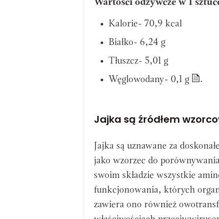
Wartości odżywcze w 1 sztuce
Kalorie- 70,9 kcal
Białko- 6,24 g
Tłuszcz- 5,01 g
Węglowodany- 0,1 g
.
Jajka są źródłem wzorc
Jajka są uznawane za doskonałe 
jako wzorzec do porównywania 
swoim składzie wszystkie ami
funkcjonowania, których organ
zawiera ono również owotransf