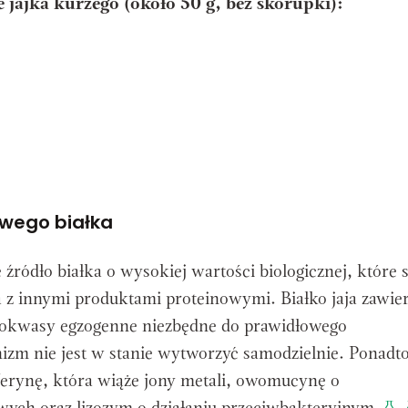
 jajka kurzego (około 50 g, bez skorupki):
owego białka
źródło białka o wysokiej wartości biologicznej, które 
z innymi produktami proteinowymi. Białko jaja zawie
nokwasy egzogenne niezbędne do prawidłowego
izm nie jest w stanie wytworzyć samodzielnie. Ponadt
erynę, która wiąże jony metali, owomucynę o