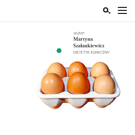
autor:
Martyna
Szałankiewicz
DIETETYK KLINICZNY