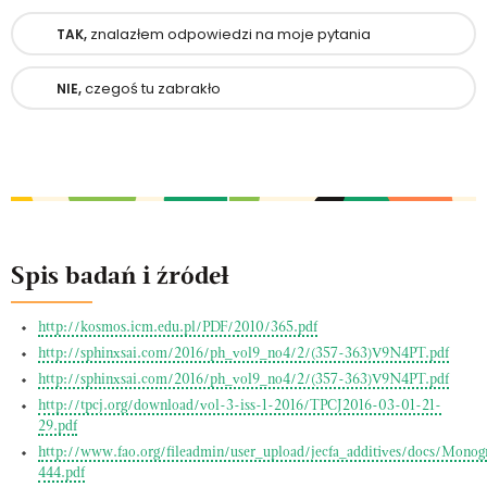
znalazłem odpowiedzi na moje pytania
TAK,
czegoś tu zabrakło
NIE,
Spis badań i źródeł
http://kosmos.icm.edu.pl/PDF/2010/365.pdf
http://sphinxsai.com/2016/ph_vol9_no4/2/(357-363)V9N4PT.pdf
http://sphinxsai.com/2016/ph_vol9_no4/2/(357-363)V9N4PT.pdf
http://tpcj.org/download/vol-3-iss-1-2016/TPCJ2016-03-01-21-
29.pdf
http://www.fao.org/fileadmin/user_upload/jecfa_additives/docs/Monog
444.pdf