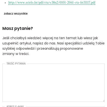
http://www.scielo.br/pdf/cta/v38n2/0101-2061-cta-fst31117.pdf
zobacz wszystkie
Masz pytanie?
Jeśli chciałbyś wiedzieć więcej na ten temat lub wiesz jak
uzupełnić artykuł, napisz do nas. Nasi specjaliści udzielą Tobie
szybkiej odpowiedzi i przeanalizują proponowane
zmiany w treści.
TREŚĆ PYTANIA
ADRES E-MAIL