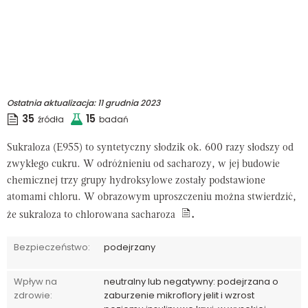
Ostatnia aktualizacja:
11 grudnia 2023
35
15
źródła
badań
Sukraloza (E955) to syntetyczny słodzik ok. 600 razy słodszy od
zwykłego cukru. W odróżnieniu od sacharozy, w jej budowie
chemicznej trzy grupy hydroksylowe zostały podstawione
atomami chloru. W obrazowym uproszczeniu można stwierdzić,
że sukraloza to chlorowana sacharoza
.
Bezpieczeństwo:
podejrzany
Wpływ na
neutralny lub negatywny: podejrzana o
zdrowie:
zaburzenie mikroflory jelit i wzrost