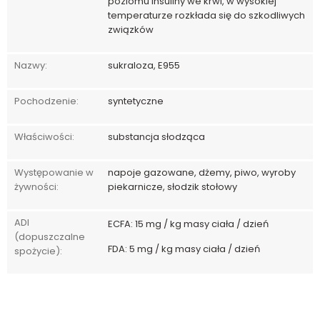
poziomu insuliny we krwi, w wysokiej
temperaturze rozkłada się do szkodliwych
związków
Nazwy:
sukraloza, E955
Pochodzenie:
syntetyczne
Właściwości:
substancja słodząca
Występowanie w
napoje gazowane, dżemy, piwo, wyroby
żywności:
piekarnicze, słodzik stołowy
ADI
ECFA: 15 mg / kg masy ciała / dzień
(dopuszczalne
FDA: 5 mg / kg masy ciała / dzień
spożycie):