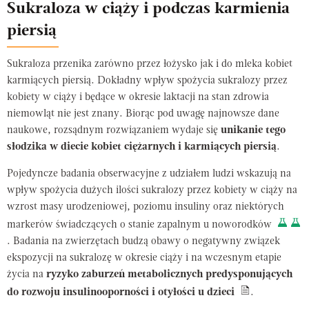
Sukraloza w ciąży i podczas karmienia
piersią
Sukraloza przenika zarówno przez łożysko jak i do mleka kobiet
karmiących piersią. Dokładny wpływ spożycia sukralozy przez
kobiety w ciąży i będące w okresie laktacji na stan zdrowia
niemowląt nie jest znany. Biorąc pod uwagę najnowsze dane
naukowe, rozsądnym rozwiązaniem wydaje się
unikanie tego
słodzika w diecie kobiet ciężarnych i karmiących piersią
.
Pojedyncze badania obserwacyjne z udziałem ludzi wskazują na
wpływ spożycia dużych ilości sukralozy przez kobiety w ciąży na
wzrost masy urodzeniowej, poziomu insuliny oraz niektórych
markerów świadczących o stanie zapalnym u noworodków
. Badania na zwierzętach budzą obawy o negatywny związek
ekspozycji na sukralozę w okresie ciąży i na wczesnym etapie
życia na
ryzyko zaburzeń metabolicznych predysponujących
do rozwoju insulinooporności i otyłości u dzieci
.