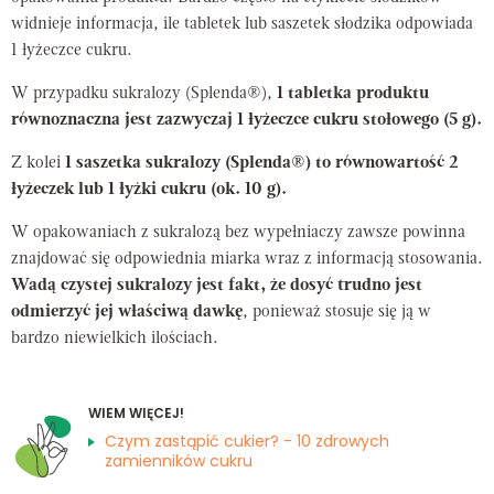
widnieje informacja, ile tabletek lub saszetek słodzika odpowiada
1 łyżeczce cukru.
W przypadku sukralozy (Splenda®),
1 tabletka produktu
równoznaczna jest zazwyczaj 1 łyżeczce cukru stołowego (5 g).
Z kolei
1 saszetka sukralozy (Splenda®) to równowartość 2
łyżeczek lub 1 łyżki cukru (ok. 10 g).
W opakowaniach z sukralozą bez wypełniaczy zawsze powinna
znajdować się odpowiednia miarka wraz z informacją stosowania.
Wadą czystej sukralozy jest fakt, że dosyć trudno jest
odmierzyć jej właściwą dawkę
, ponieważ stosuje się ją w
bardzo niewielkich ilościach.
WIEM WIĘCEJ!
Czym zastąpić cukier? - 10 zdrowych
zamienników cukru