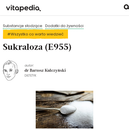
Substancje słodzące
Dodatki do żywności
#Wszystko co warto wiedzieć
Sukraloza (E955)
autor:
dr Bartosz Kulczyński
DIETETYK