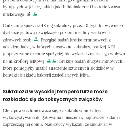
poziomu dobroczynnych dla naszego organizmu bakterii
bytujących w jelicie, takich jak: bifidobakterie i bakterie kwasu
mlekowego
.
Codzienne spożycie 48 mg sukralozy przez 10 tygodni wywołało
dysbiozę jelitową i zwiększyło poziom insuliny we krwi u
zdrowych osób
. Przegląd badań krótkoterminowych z
udziałem ludzi, w których stosowano sukralozę poniżej ADI
(dopuszczalne dzienne spożycie) nie wykazał znaczącego wpływu
na mikroflorę jelitową
. Brakuje badań długoterminowych,
które pomogłyby ustalić znaczenie sztucznych słodzików w
kontekście składu bakterii zasiedlających jelita.
Sukraloza w wysokiej temperaturze może
rozkładać się do toksycznych związków
Choć powszechnie uważa się, że sukraloza może być
wykorzystywana do gotowania i pieczenia, najnowsze badania
zaprzeczają tej opinii. Naukowcy wykazali, że sukraloza w