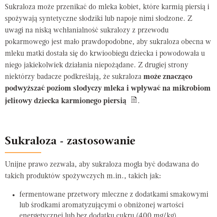
Sukraloza może przenikać do mleka kobiet, które karmią piersią i
spożywają syntetyczne słodziki lub napoje nimi słodzone. Z
uwagi na niską wchłanialność sukralozy z przewodu
pokarmowego jest mało prawdopodobne, aby sukraloza obecna w
mleku matki dostała się do krwioobiegu dziecka i powodowała u
niego jakiekolwiek działania niepożądane. Z drugiej strony
niektórzy badacze podkreślają, że sukraloza
może znacząco
podwyższać poziom slodyczy mleka i wpływać na mikrobiom
jelitowy dziecka karmionego piersią
.
Sukraloza - zastosowanie
Unijne prawo zezwala, aby sukraloza mogła być dodawana do
takich produktów spożywczych m.in., takich jak:
fermentowane przetwory mleczne z dodatkami smakowymi
lub środkami aromatyzującymi o obniżonej wartości
energetycznej lub bez dodatku cukru (400 mg/kg),