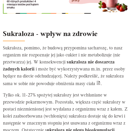
Sukraloza - wpływ na zdrowie
Sukraloza, pomimo, że budową przypomina sacharozę, to nasz
organizm nie rozpoznaje jej jako cukier i nie metabolizuje (nie
przetwarza) jej. W konsekwencji
sukraloza nie dostarcza
żadnych kalorii
i może być wykorzystywana m.in. przez osoby
będące na diecie odchudzającej. Należy podkreślić, że sukraloza
sama w sobie nie powoduje obniżenia masy ciała
.
Tylko ok. 11-27% spożytej sukralozy jest wchłaniane w
przewodzie pokarmowym. Pozostała, większa część sukralozy w
postaci niezmienionej jest wydalana z organizmu wraz z kałem. Z
kolei zaabsorbowana (wchłonięta) sukraloza dostaje się do krwi i
następnie w znacznym stopniu jest usuwana z organizmu wraz z
moczem. Ostatecznie s
ukraloza nie ulega bioakumulacji