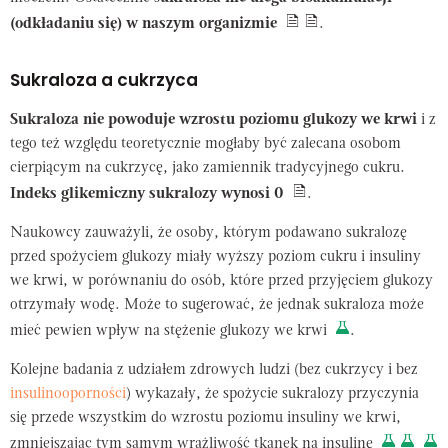
(odkładaniu się) w naszym organizmie
.
Sukraloza a cukrzyca
Sukraloza nie powoduje wzrostu poziomu glukozy we krwi
i z
tego też względu teoretycznie mogłaby być zalecana osobom
cierpiącym na cukrzycę, jako zamiennik tradycyjnego cukru.
Indeks glikemiczny sukralozy wynosi 0
.
Naukowcy zauważyli, że osoby, którym podawano sukralozę
przed spożyciem glukozy miały wyższy poziom cukru i insuliny
we krwi, w porównaniu do osób, które przed przyjęciem glukozy
otrzymały wodę. Może to sugerować, że jednak sukraloza może
mieć pewien wpływ na stężenie glukozy we krwi
.
Kolejne badania z udziałem zdrowych ludzi (bez cukrzycy i bez
insulinooporności
) wykazały, że spożycie sukralozy przyczynia
się przede wszystkim do wzrostu poziomu insuliny we krwi,
zmniejszając tym samym wrażliwość tkanek na insulinę