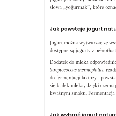
słowa „yoğurmak”, które oznac
Jak powstaje jogurt nat
Jogurt można wytwarzać ze wsz
dostępne są jogurty z pełnotłu
Dodatek do mleka odpowiednic
Streptococcus thermophilus
, rzad
do fermentacji laktozy i pow
się białek mleka, dzięki czemu 
kwaśnym smaku. Fermentacja od
Jak wybrać jogurt natur