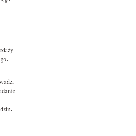
zedaży
ego.
owadzi
adanie
dzin.