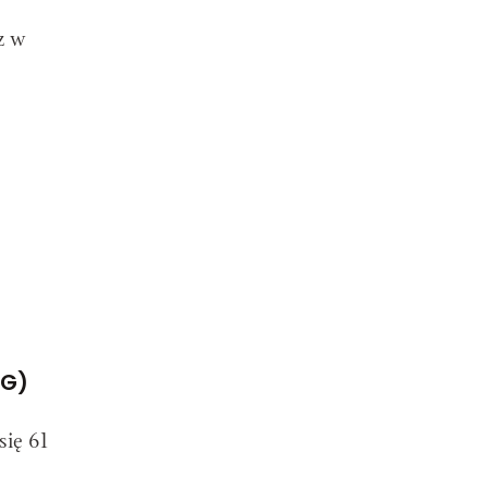
z w
IG)
się 61