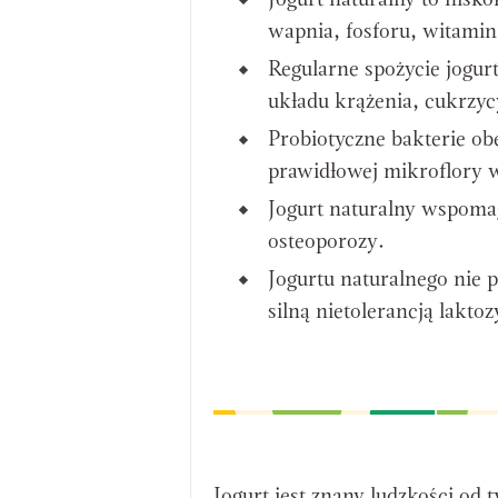
Jogurt naturalny to nis
wapnia, fosforu, witamin
Regularne spożycie jogur
układu krążenia, cukrzycy
Probiotyczne bakterie o
prawidłowej mikroflory w
Jogurt naturalny wspoma
osteoporozy.
Jogurtu naturalnego nie 
silną nietolerancją laktoz
Jogurt jest znany ludzkości od 