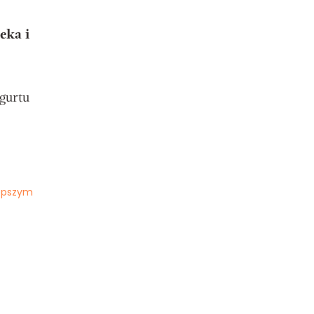
eka i
gurtu
lepszym