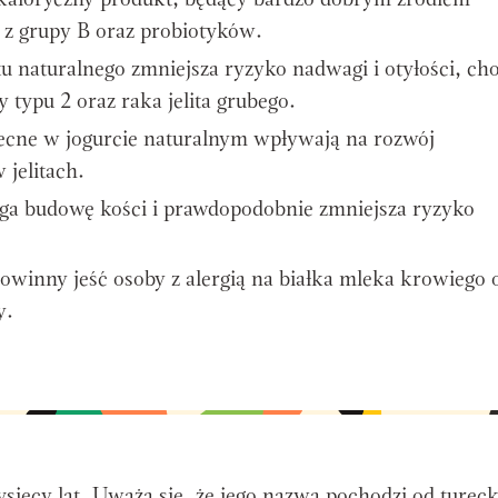
kokaloryczny produkt, będący bardzo dobrym źródłem
 z grupy B oraz probiotyków.
tu naturalnego zmniejsza ryzyko nadwagi i otyłości, ch
 typu 2 oraz raka jelita grubego.
becne w jogurcie naturalnym wpływają na rozwój
 jelitach.
ga budowę kości i prawdopodobnie zmniejsza ryzyko
powinny jeść osoby z alergią na białka mleka krowiego 
y.
tysięcy lat. Uważa się, że jego nazwa pochodzi od turec