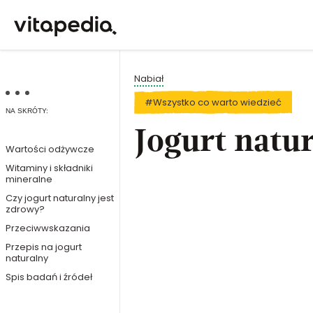
Nabiał
#Wszystko co warto wiedzieć
NA SKRÓTY:
Jogurt natu
Wartości odżywcze
Witaminy i składniki
mineralne
Czy jogurt naturalny jest
zdrowy?
Przeciwwskazania
Przepis na jogurt
naturalny
Spis badań i źródeł