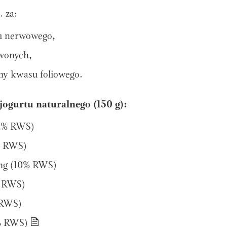
. za:
du nerwowego,
wonych,
my kwasu foliowego.
jogurtu naturalnego (150 g):
22% RWS)
% RWS)
mg (10% RWS)
% RWS)
 RWS)
4% RWS)