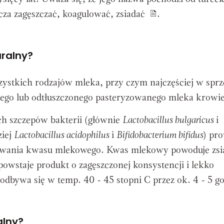
za zagęszczać, koagulować, zsiadać
.
uralny?
ystkich rodzajów mleka, przy czym najczęściej w spr
stego lub odtłuszczonego pasteryzowanego mleka krowi
h szczepów bakterii (głównie
Lactobacillus bulgaricus
i
ziej
Lactobacillus acidophilus
i
Bifidobacterium bifidus
) pr
stawania kwasu mlekowego. Kwas mlekowy powoduje zsi
powstaje produkt o zagęszczonej konsystencji i lekko
bywa się w temp. 40 - 45 stopni C przez ok. 4 - 5 go
alny?