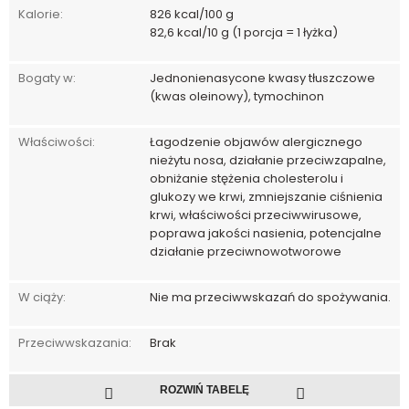
Kalorie:
826 kcal/100 g
82,6 kcal/10 g (1 porcja = 1 łyżka)
Bogaty w:
Jednonienasycone kwasy tłuszczowe
(kwas oleinowy), tymochinon
Właściwości:
Łagodzenie objawów alergicznego
nieżytu nosa, działanie przeciwzapalne,
obniżanie stężenia cholesterolu i
glukozy we krwi, zmniejszanie ciśnienia
krwi, właściwości przeciwwirusowe,
poprawa jakości nasienia, potencjalne
działanie przeciwnowotworowe
W ciąży:
Nie ma przeciwwskazań do spożywania.
Przeciwwskazania:
Brak
ROZWIŃ TABELĘ