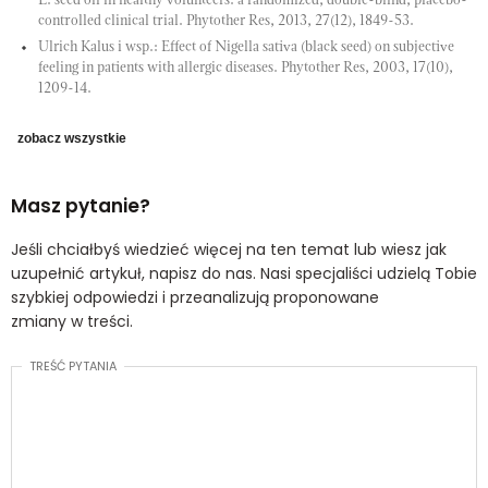
L. seed oil in healthy volunteers: a randomized, double-blind, placebo-
controlled clinical trial. Phytother Res, 2013, 27(12), 1849-53.
Ulrich Kalus i wsp.: Effect of Nigella sativa (black seed) on subjective
feeling in patients with allergic diseases. Phytother Res, 2003, 17(10),
1209-14.
zobacz wszystkie
Masz pytanie?
Jeśli chciałbyś wiedzieć więcej na ten temat lub wiesz jak
uzupełnić artykuł, napisz do nas. Nasi specjaliści udzielą Tobie
szybkiej odpowiedzi i przeanalizują proponowane
zmiany w treści.
TREŚĆ PYTANIA