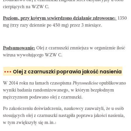
Dodatkowo olej z czarnuszki złagodził stres oksydacyjny u osób
cierpiących na WZW C.
Poziom, przy którym stwierdzono działanie zdrowotne:
1350
mg (trzy razy dziennie po 450 mg) przez 3 miesiące.
Podsumowanie:
Olej z czarnuszki zmniejsza w organizmie ilość
wirusa wywołującego WZW C.
•••
Olej z czarnuszki poprawia jakość nasienia
W 2014 roku na łamach czasopisma
Phytomedicine
opublikowano
wyniki badania randomizowanego, w którym bezpłodnym
mężczyznom podawano olej z czarnuszki.
Po zakończeniu doświadczenia, naukowcy zauważyli, że u osób
stosujących olej z czarnuszki nastąpiła poprawa jakości nasienia,
w tym zwiększyły się m.in.: