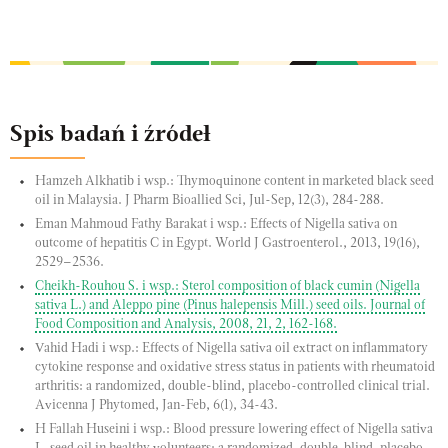
Spis badań i źródeł
Hamzeh Alkhatib i wsp.: Thymoquinone content in marketed black seed
oil in Malaysia. J Pharm Bioallied Sci, Jul-Sep, 12(3), 284-288.
Eman Mahmoud Fathy Barakat i wsp.: Effects of Nigella sativa on
outcome of hepatitis C in Egypt. World J Gastroenterol., 2013, 19(16),
2529–2536.
Cheikh-Rouhou S. i wsp.: Sterol composition of black cumin (Nigella
sativa L.) and Aleppo pine (Pinus halepensis Mill.) seed oils. Journal of
Food Composition and Analysis, 2008, 21, 2, 162-168.
Vahid Hadi i wsp.: Effects of Nigella sativa oil extract on inflammatory
cytokine response and oxidative stress status in patients with rheumatoid
arthritis: a randomized, double-blind, placebo-controlled clinical trial.
Avicenna J Phytomed, Jan-Feb, 6(1), 34-43.
H Fallah Huseini i wsp.: Blood pressure lowering effect of Nigella sativa