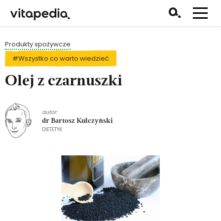
Produkty spożywcze
#Wszystko co warto wiedzieć
Olej z czarnuszki
autor:
dr Bartosz Kulczyński
DIETETYK