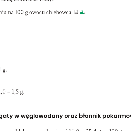
eniu na 100 g owocu chlebowca
:
 g,
0 – 1,5 g.
gaty w węglowodany oraz błonnik pokarm