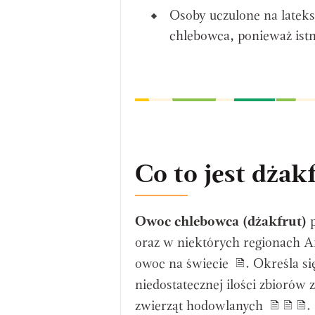
Osoby uczulone na latek
chlebowca, ponieważ istn
Co to jest dżak
Owoc chlebowca (dżakfrut)
p
oraz w niektórych regionach A
owoc na świecie
. Określa s
niedostatecznej ilości zbiorów
zwierząt hodowlanych
.