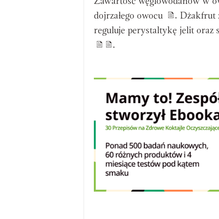
Zawartość węglowodanów w owo
dojrzałego owocu
. Dżakfrut
reguluje perystaltykę jelit ora
.