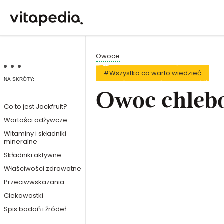
Owoce
#Wszystko co warto wiedzieć
NA SKRÓTY:
Owoc chlebo
Co to jest Jackfruit?
Wartości odżywcze
Witaminy i składniki
mineralne
Składniki aktywne
Właściwości zdrowotne
Przeciwwskazania
Ciekawostki
Spis badań i źródeł