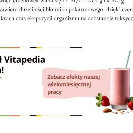
cu chlebowca waha się od 16,0 – 25,4 g na 100 g
 zawiera duże ilości błonnika pokarmowego, dzięki cze
z skraca czas ekspozycji organizmu na substancje toksy