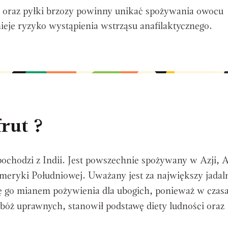
s oraz pyłki brzozy powinny unikać spożywania owocu
ieje ryzyko wystąpienia wstrząsu anafilaktycznego.
frut ?
ochodzi z Indii. Jest powszechnie spożywany w Azji, 
meryki Południowej. Uważany jest za największy jadal
ię go mianem pożywienia dla ubogich, ponieważ w czas
 zbóż uprawnych, stanowił podstawę diety ludności oraz