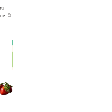
mu
czne