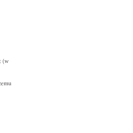
t
(w
czemu