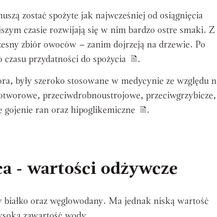
uszą zostać spożyte jak najwcześniej od osiągnięcia
jszym czasie rozwijają się w nim bardzo ostre smaki. Z
esny zbiór owoców – zanim dojrzeją na drzewie. Po
 czasu przydatności do spożycia
.
i kora, były szeroko stosowane w medycynie ze względu n
otworowe, przeciwdrobnoustrojowe, przeciwgrzybicze,
e gojenie ran oraz hipoglikemiczne
.
a - wartości odżywcze
w białko oraz węglowodany. Ma jednak niską wartość
ysoką zawartość wody.