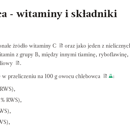
 - witaminy i składniki
nałe źródło witaminy C
oraz jako jeden z nielicznyc
amin z grupy B, między innymi tiaminę, ryboflawinę,
oliowy
.
e w przeliczeniu na
100 g owocu chlebowca
:
 RWS),
,1% RWS),
RWS),
WS),