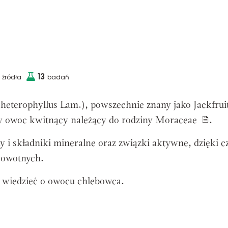
13
źródła
badań
 heterophyllus Lam.
), powszechnie znany jako
Jackfrui
lny owoc kwitnący należący do rodziny
Moraceae
.
y i składniki mineralne oraz związki aktywne, dzięki 
rowotnych.
o wiedzieć o owocu chlebowca.