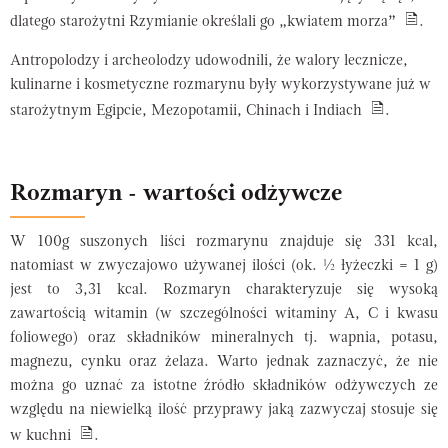
dlatego starożytni Rzymianie określali go „kwiatem morza”
.
Antropolodzy i archeolodzy udowodnili, że walory lecznicze,
kulinarne i kosmetyczne rozmarynu były wykorzystywane już w
starożytnym Egipcie, Mezopotamii, Chinach i Indiach
.
Rozmaryn - wartości odżywcze
W 100g suszonych liści rozmarynu znajduje się 331 kcal,
natomiast w zwyczajowo używanej ilości (ok. ½ łyżeczki = 1 g)
jest to 3,31 kcal. Rozmaryn charakteryzuje się wysoką
zawartością witamin (w szczególności witaminy A, C i kwasu
foliowego) oraz składników mineralnych tj. wapnia, potasu,
magnezu, cynku oraz żelaza. Warto jednak zaznaczyć, że nie
można go uznać za istotne źródło składników odżywczych ze
względu na niewielką ilość przyprawy jaką zazwyczaj stosuje się
w kuchni
.