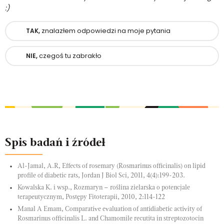
:)
znalazłem odpowiedzi na moje pytania
TAK,
czegoś tu zabrakło
NIE,
Spis badań i źródeł
Al-Jamal, A.R, Effects of rosemary (Rosmarinus officinalis) on lipid
profile of diabetic rats, Jordan J Biol Sci, 2011, 4(4):199-203.
Kowalska K. i wsp., Rozmaryn – roślina zielarska o potencjale
terapeutycznym, Postępy Fitoterapii, 2010, 2:114-122
Manal A Emam, Comparative evaluation of antidiabetic activity of
Rosmarinus officinalis L. and Chamomile recutita in streptozotocin