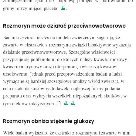
zmniejszeniem lęku oraz poprawą pamięci w porównaniu do
grupy, otrzymującej placebo
.
Rozmaryn może działać przeciwnowotworowo
Badania
in vitro
i
in vivo
na modelu zwierzęcym sugerują, że
zawarte w ekstrakcie z rozmarynu związki bioaktywne wykazują
działanie przeciwnowotworowe. Szczególne właściwości
przypisuje się polifenolom, do których należy kwas karnozowy i
kwas rozmarynowy oraz triterpenom, zwłaszcza kwasowi
ursolowemu. Jednak przed przeprowadzeniem badań u ludzi
wymagane są bardziej szczegółowe analizy wśród zwierząt, w
celu ustalenia stosownych dawek, najlepszej formy podania
preparatu oraz wykrycia wszelkich niepożądanych skutków, w
tym efektów toksycznych
.
Rozmaryn obniża stężenie glukozy
Wiele badań wykazało, że ekstrakt z rozmarynu i zawarte w nim