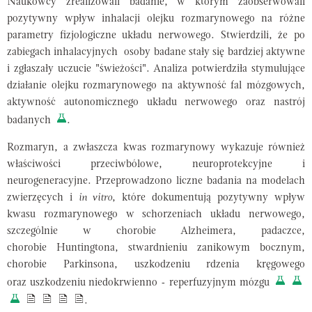
Naukowcy zrealizowali badanie, w którym zaobserwowali
pozytywny wpływ inhalacji olejku rozmarynowego na różne
parametry fizjologiczne układu nerwowego. Stwierdzili, że po
zabiegach inhalacyjnych osoby badane stały się bardziej aktywne
i zgłaszały uczucie "świeżości". Analiza potwierdziła stymulujące
działanie olejku rozmarynowego na aktywność fal mózgowych,
aktywność autonomicznego układu nerwowego oraz nastrój
badanych
.
Rozmaryn, a zwłaszcza kwas rozmarynowy wykazuje również
właściwości przeciwbólowe, neuroprotekcyjne i
neurogeneracyjne. Przeprowadzono liczne badania na modelach
zwierzęcych i
in vitro
, które dokumentują pozytywny wpływ
kwasu rozmarynowego w schorzeniach układu nerwowego,
szczególnie w chorobie Alzheimera, padaczce,
chorobie Huntingtona, stwardnieniu zanikowym bocznym,
chorobie Parkinsona, uszkodzeniu rdzenia kręgowego
oraz uszkodzeniu niedokrwienno - reperfuzyjnym mózgu
.