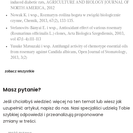
induced diabetic rats, AGRICULTURE AND BIOLOGY JOURNAL OF
NORTH AMERICA, 2012
Nowak K. i wsp., Rozmaryn-roślina bogata w związki biologicznie
czynne, Chemik, 2013, 67(2), 133-135.
Stefanovits-Bányai E. i wsp., Antioxidant effect of various rosemary
(Rosmarinus officinalis L.) clones, Acta Biologica Szegediensis, 2003,
vol 47(1-4):111-113
Yusuke Matsuzaki i wsp. Antifungal activity of chemotype essential oils
from rosemary against Candida albicans, Open Journal of Stomatology,
2013, 3(2)
zobacz wszystkie
Masz pytanie?
Jeśli chciałbyś wiedzieć więcej na ten temat lub wiesz jak
uzupełnić artykuł, napisz do nas. Nasi specjaliści udzielą Tobie
szybkiej odpowiedzi i przeanalizują proponowane
zmiany w treści.