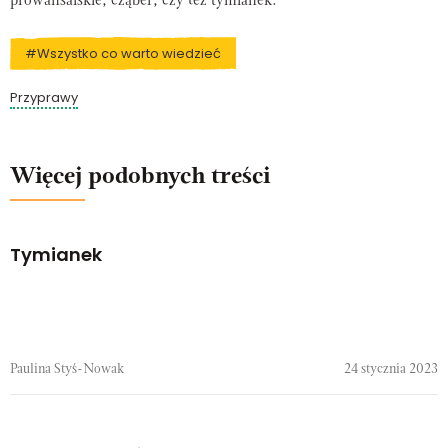
prowansalskie, cząber, czy też tymianek.
#Wszystko co warto wiedzieć
Przyprawy
Więcej podobnych treści
Tymianek
Paulina Styś-Nowak
24 stycznia 2023