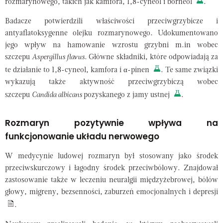
rozmarynowego, takich jak kamfora, 1,8-cyneol i borneol
.
Badacze potwierdzili właściwości przeciwgrzybicze i
antyaflatoksygenne olejku rozmarynowego. Udokumentowano
jego wpływ na hamowanie wzrostu grzybni m.in wobec
szczepu
Aspergillus flavus.
Główne składniki, które odpowiadają za
te działanie to 1,8-cyneol, kamfora i α-pinen
. Te same związki
wykazują także aktywność przeciwgrzybiczą wobec
szczepu
Candida albicans
pozyskanego z jamy ustnej
.
Rozmaryn pozytywnie wpływa na
funkcjonowanie układu nerwowego
W medycynie ludowej rozmaryn był stosowany jako środek
przeciwskurczowy i łagodny środek przeciwbólowy. Znajdował
zastosowanie także w leczeniu neuralgii międzyżebrowej, bólów
głowy, migreny, bezsenności, zaburzeń emocjonalnych i depresji
.