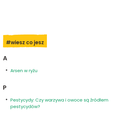
#wiesz co jesz
A
Arsen w ryżu
P
Pestycydy: Czy warzywa i owoce są źródłem
pestycydów?