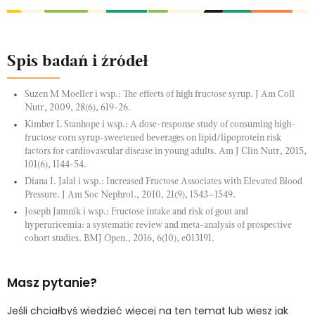
Spis badań i źródeł
Suzen M Moeller i wsp.: The effects of high fructose syrup. J Am Coll
Nutr, 2009, 28(6), 619-26.
Kimber L Stanhope i wsp.: A dose-response study of consuming high-
fructose corn syrup-sweetened beverages on lipid/lipoprotein risk
factors for cardiovascular disease in young adults. Am J Clin Nutr, 2015,
101(6), 1144-54.
Diana I. Jalal i wsp.: Increased Fructose Associates with Elevated Blood
Pressure. J Am Soc Nephrol., 2010, 21(9), 1543–1549.
Joseph Jamnik i wsp.: Fructose intake and risk of gout and
hyperuricemia: a systematic review and meta-analysis of prospective
cohort studies. BMJ Open., 2016, 6(10), e013191.
Masz pytanie?
Jeśli chciałbyś wiedzieć więcej na ten temat lub wiesz jak