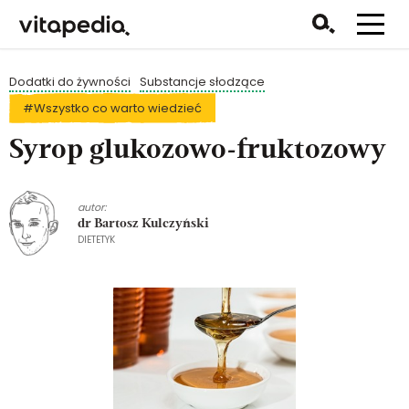
Dodatki do żywności
Substancje słodzące
#Wszystko co warto wiedzieć
Syrop glukozowo-fruktozowy
autor:
dr Bartosz Kulczyński
DIETETYK