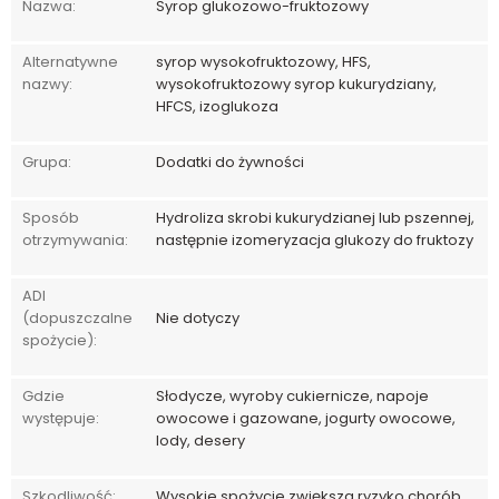
Nazwa:
Syrop glukozowo-fruktozowy
Alternatywne
syrop wysokofruktozowy, HFS,
nazwy:
wysokofruktozowy syrop kukurydziany,
HFCS, izoglukoza
Grupa:
Dodatki do żywności
Sposób
Hydroliza skrobi kukurydzianej lub pszennej,
otrzymywania:
następnie izomeryzacja glukozy do fruktozy
ADI
(dopuszczalne
Nie dotyczy
spożycie):
Gdzie
Słodycze, wyroby cukiernicze, napoje
występuje:
owocowe i gazowane, jogurty owocowe,
lody, desery
Szkodliwość:
Wysokie spożycie zwiększa ryzyko chorób,