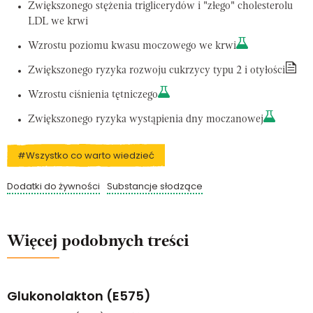
Zwiększonego stężenia triglicerydów i "złego" cholesterolu
LDL we krwi
Wzrostu poziomu kwasu moczowego we krwi
Zwiększonego ryzyka rozwoju cukrzycy typu 2 i otyłości
Wzrostu ciśnienia tętniczego
Zwiększonego ryzyka wystąpienia dny moczanowej
#Wszystko co warto wiedzieć
Dodatki do żywności
Substancje słodzące
Więcej podobnych treści
Glukonolakton (E575)