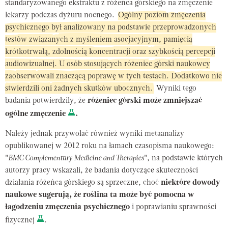
standaryzowanego ekstraktu z różeńca górskiego na zmęczenie
lekarzy podczas dyżuru nocnego.
Ogólny poziom zmęczenia
psychicznego był analizowany na podstawie przeprowadzonych
testów związanych z myśleniem asocjacyjnym, pamięcią
krótkotrwałą, zdolnością koncentracji oraz szybkością percepcji
audiowizualnej. U osób stosujących różeniec górski naukowcy
zaobserwowali znaczącą poprawę w tych testach. Dodatkowo nie
stwierdzili oni żadnych skutków ubocznych.
Wyniki tego
badania potwierdziły, że
różeniec górski może zmniejszać
ogólne zmęczenie
.
Należy jednak przywołać również wyniki metaanalizy
opublikowanej w 2012 roku na łamach czasopisma naukowego:
"
BMC Complementary Medicine and Therapies
", na podstawie których
autorzy pracy wskazali, że badania dotyczące skuteczności
działania różeńca górskiego są sprzeczne, choć
niektóre dowody
naukowe sugerują, że roślina ta może być pomocna w
łagodzeniu zmęczenia psychicznego
i poprawianiu sprawności
fizycznej
.