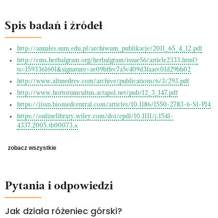
Spis badań i źródeł
http://annales.sum.edu.pl/archiwum_publikacje/2011_65_4_12.pdf
http://cms.herbalgram.org/herbalgram/issue56/article2333.html?
ts=1593361601&signature=ae09bffec7a5c409d3faaec01d29bb02
http://www.altmedrev.com/archive/publications/6/3/293.pdf
http://www.hortorumcultus.actapol.net/pub/12_3_147.pdf
https://jissn.biomedcentral.com/articles/10.1186/1550-2783-6-S1-P14
https://onlinelibrary.wiley.com/doi/epdf/10.1111/j.1541-
4337.2005.tb00073.x
zobacz wszystkie
Pytania i odpowiedzi
Jak działa różeniec górski?