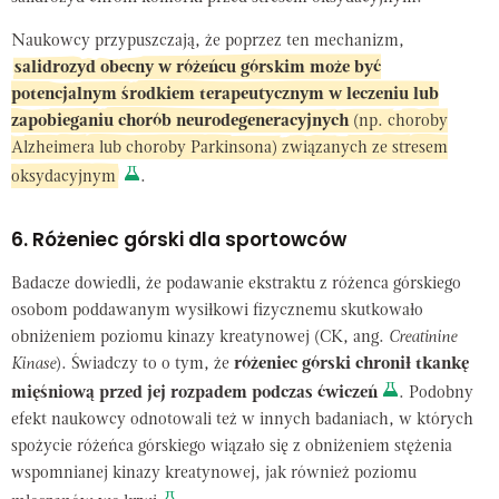
Naukowcy przypuszczają, że poprzez ten mechanizm,
salidrozyd obecny w różeńcu górskim może być
potencjalnym środkiem terapeutycznym w leczeniu lub
zapobieganiu chorób neurodegeneracyjnych
(np. choroby
Alzheimera lub choroby Parkinsona) związanych ze stresem
oksydacyjnym
.
6. Różeniec górski dla sportowców
Badacze dowiedli, że podawanie ekstraktu z różenca górskiego
osobom poddawanym wysiłkowi fizycznemu skutkowało
obniżeniem poziomu kinazy kreatynowej (CK, ang.
Creatinine
Kinase
). Świadczy to o tym, że
różeniec górski chronił tkankę
mięśniową przed jej rozpadem podczas ćwiczeń
. Podobny
efekt naukowcy odnotowali też w innych badaniach, w których
spożycie różeńca górskiego wiązało się z obniżeniem stężenia
wspomnianej kinazy kreatynowej, jak również poziomu