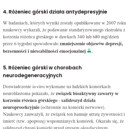
4. Różeniec górski działa antydepresyjnie
W badaniach, których wyniki zostały opublikowane w 2007 roku
naukowcy wykazali, że podawanie standaryzowanego ekstraktu z
korzenia różeńca górskiego w dawkach 340 lub 680 mg/dzień
przez 6 tygodni spowodowało
zmniejszenie objawów depresji,
bezsenności i niestabilności emocjonalnej
.
5. Różeniec górski w chorobach
neurodegeneracyjnych
Doświadczenie
in vitro
wykonane na ludzkich komórkach
neuroblastoma pokazało, że
związek bioaktywny zawarty w
korzeniu różeńca górskiego - salidrozyd działa
neuroprotekcyjnie
(ochronnie na komórki nerwowe).
Naukowcy zauważyli, że związek ten hamuje utratę żywotności i
śmierć (tzw. apoptozę) wspomnianych komórek. Okazało się, że
salidrozyd chroni komórki przed stresem oksydacyjnym.