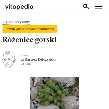
Suplementy diety
#Wszystko co warto wiedzieć
Różeniec górski
autor:
dr Bartosz Kulczyński
DIETETYK