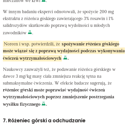
mleczanów we krwi
.
W innym badaniu eksperci odnotowali, że spożycie 200 mg
ekstraktu z różeńca góskiego zawierającego 3% rosawin i 1%
salidrozydów skutkowało poprawą wydolności u młodych
zawodników
.
Noreen i wsp. potwierdzili, że
spożywanie różeńca góskiego
może wiązać się z poprawą wydajności podczas wykonywania
ćwiczeń wytrzymałościowych
.
Naukowcy zauważyli też, że podawanie różeńca górskiego w
dawce 3 mg/kg masy ciała zmniejsza reakcję tętna na
submaksymalne ćwiczenia. W efekcie badacze sugerują, że
różeniec górski może poprawiać wydajność ćwiczeń
wytrzymałościowych poprzez zmniejszenie postrzegania
wysiłku fizycznego
.
7. Różeniec górski a odchudzanie