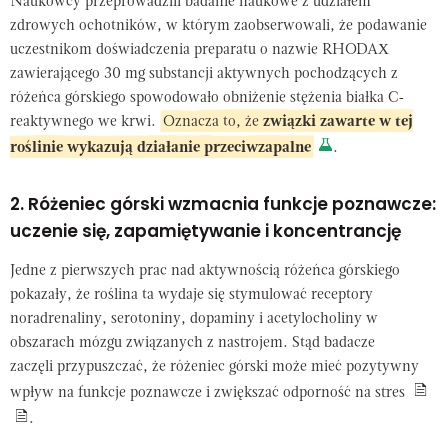
Naukowcy przeprowadzili badanie naukowe z udziałem
zdrowych ochotników, w którym zaobserwowali, że podawanie
uczestnikom doświadczenia preparatu o nazwie RHODAX
zawierającego 30 mg substancji aktywnych pochodzących z
różeńca górskiego spowodowało obniżenie stężenia białka C-
reaktywnego we krwi.
Oznacza to, że
związki zawarte w tej
roślinie wykazują działanie przeciwzapalne
.
2. Różeniec górski wzmacnia funkcje poznawcze:
uczenie się, zapamiętywanie i koncentrancję
Jedne z pierwszych prac nad aktywnością różeńca górskiego
pokazały, że roślina ta wydaje się stymulować receptory
noradrenaliny, serotoniny, dopaminy i acetylocholiny w
obszarach mózgu związanych z nastrojem. Stąd badacze
zaczęli przypuszczać, że różeniec górski może mieć pozytywny
wpływ na funkcje poznawcze i zwiększać odporność na stres
.