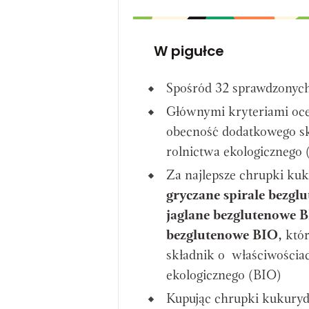
W pigułce
Spośród 32 sprawdzonyc
Głównymi kryteriami oce
obecność dodatkowego skł
rolnictwa ekologicznego 
Za najlepsze chrupki ku
gryczane spirale bezg
jaglane bezglutenowe B
bezglutenowe BIO
, któ
składnik o właściwościac
ekologicznego (BIO)
Kupując chrupki kukuryd