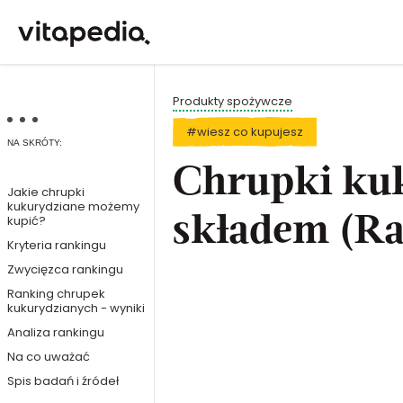
Produkty spożywcze
#wiesz co kupujesz
NA SKRÓTY:
Chrupki kuk
Jakie chrupki
kukurydziane możemy
kupić?
składem (R
Kryteria rankingu
Zwycięzca rankingu
Ranking chrupek
kukurydzianych - wyniki
Analiza rankingu
Na co uważać
Spis badań i źródeł