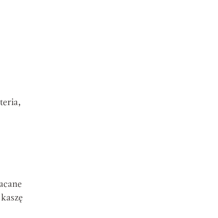
teria,
gacane
 kaszę