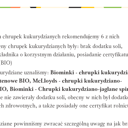
h chrupek kukurydzianych rekomendujemy 6 z nich
ny chrupek kukurydzianych były: brak dodatku soli,
adnika o korzystnym działaniu, posiadanie certyfikat
(BIO)
kurydziane uznaliśmy:
Biominki - chrupki kukurydzi
lutenowe BIO, McLloyds - chrupki kukurydziano-
IO, Biominki - Chrupki kukurydziano-jaglane spi
re nie zawierały dodatku soli, obecny w nich był dodat
h zdrowotnych, a także posiadały one certyfikat rolni
ziane powinniśmy zwracać szczególną uwagę na jak b