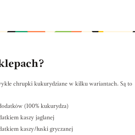
klepach?
kłe chrupki kukurydziane w kilku wariantach. Są to
 dodatków (100% kukurydza)
atkiem kaszy jaglanej
atkiem kaszy/łuski gryczanej