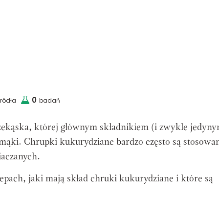
0
źródła
badań
zekąska, której głównym składnikiem (i zwykle jedynym
 mąki. Chrupki kukurydziane bardzo często są stosowa
iaczanych.
pach, jaki mają skład chruki kukurydziane i które są