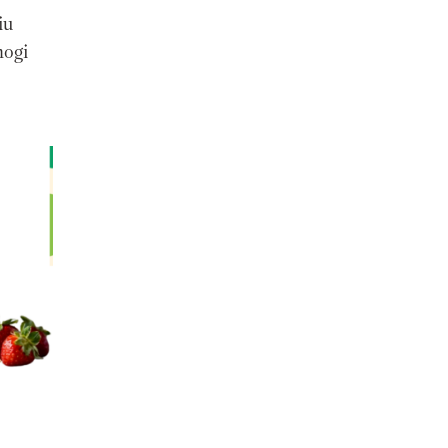
iu
mogi