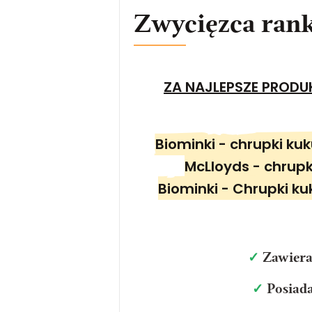
Zwycięzca ran
ZA NAJLEPSZE PRODUK
Biominki - chrupki k
McLloyds - chrup
Biominki - Chrupki k
✓
Zawiera
✓
Posiada