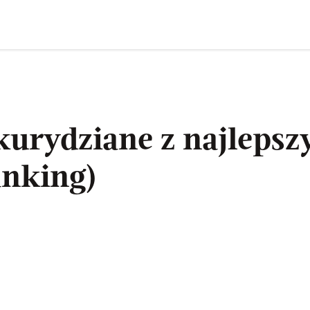
urydziane z najleps
anking)