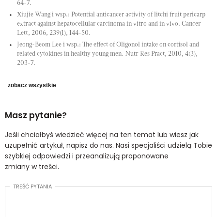
64-7.
Xiujie Wang i wsp.: Potential anticancer activity of litchi fruit pericarp
extract against hepatocellular carcinoma in vitro and in vivo. Cancer
Lett, 2006, 239(1), 144-50.
Jeong-Beom Lee i wsp.: The effect of Oligonol intake on cortisol and
related cytokines in healthy young men. Nutr Res Pract, 2010, 4(3),
203-7.
zobacz wszystkie
Masz pytanie?
Jeśli chciałbyś wiedzieć więcej na ten temat lub wiesz jak
uzupełnić artykuł, napisz do nas. Nasi specjaliści udzielą Tobie
szybkiej odpowiedzi i przeanalizują proponowane
zmiany w treści.
TREŚĆ PYTANIA