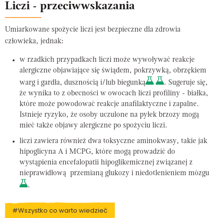
Liczi - przeciwwskazania
Umiarkowane spożycie liczi jest bezpieczne dla zdrowia
człowieka, jednak:
w rzadkich przypadkach liczi może wywoływać reakcje
alergiczne objawiające się świądem, pokrzywką, obrzękiem
warg i gardła, dusznością i/lub biegunką
. Sugeruje się,
że wynika to z obecności w owocach liczi profiliny - białka,
które może powodować reakcje anafilaktyczne i zapalne.
Istnieje ryzyko, że osoby uczulone na pyłek brzozy mogą
mieć także objawy alergiczne po spożyciu liczi.
liczi zawiera również dwa toksyczne aminokwasy, takie jak
hipoglicyna A i MCPG, które mogą prowadzić do
wystąpienia encefalopatii hipoglikemicznej związanej z
nieprawidłową przemianą glukozy i niedotlenieniem mózgu
.
#Wszystko co warto wiedzieć