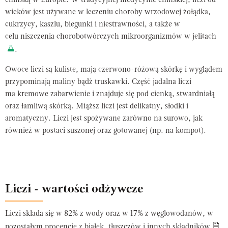
chińską w Europie. W tradycyjnej medycynie chińskiej, liczi od
wieków jest używane w leczeniu choroby wrzodowej żołądka,
cukrzycy, kaszlu, biegunki i niestrawności, a także w
celu niszczenia chorobotwórczych mikroorganizmów w jelitach
.
Owoce liczi są kuliste, mają czerwono-różową skórkę i wyglądem
przypominają maliny bądź truskawki. Część jadalna liczi
ma kremowe zabarwienie i znajduje się pod cienką, stwardniałą
oraz łamliwą skórką. Miąższ liczi jest delikatny, słodki i
aromatyczny. Liczi jest spożywane zarówno na surowo, jak
również w postaci suszonej oraz gotowanej (np. na kompot).
Liczi - wartości odżywcze
Liczi składa się w 82% z wody oraz w 17% z węglowodanów, w
pozostałym procencie z białek, tłuszczów i innych składników
.