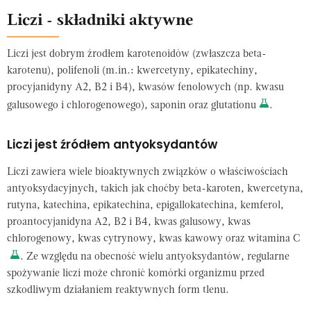
Liczi - składniki aktywne
Liczi jest dobrym źrodłem karotenoidów (zwłaszcza beta-
karotenu), polifenoli (m.in.: kwercetyny, epikatechiny,
procyjanidyny A2, B2 i B4), kwasów fenolowych (np. kwasu
galusowego i chlorogenowego), saponin oraz glutationu
.
Liczi jest źródłem antyoksydantów
Liczi zawiera wiele bioaktywnych związków o właściwościach
antyoksydacyjnych, takich jak choćby beta-karoten, kwercetyna,
rutyna, katechina, epikatechina, epigallokatechina, kemferol,
proantocyjanidyna A2, B2 i B4, kwas galusowy, kwas
chlorogenowy, kwas cytrynowy, kwas kawowy oraz witamina C
. Ze względu na obecność wielu antyoksydantów, regularne
spożywanie liczi może chronić komórki organizmu przed
szkodliwym działaniem reaktywnych form tlenu.