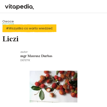
Owoce
#Wszystko co warto wiedzieć
Liczi
autor:
mgr Mateusz Durbas
DIETETYK