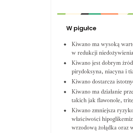
W pigułce
Kiwano ma wysoką warto
w redukcji niedożywienia
Kiwano jest dobrym źródł
pirydoksyna, niacyna i t
Kiwano dostarcza istotnyc
Kiwano ma działanie prz
takich jak flawonole, tri
Kiwano zmniejsza ryzyk
właściwości hipoglikemi
wrzodową żołądka oraz w