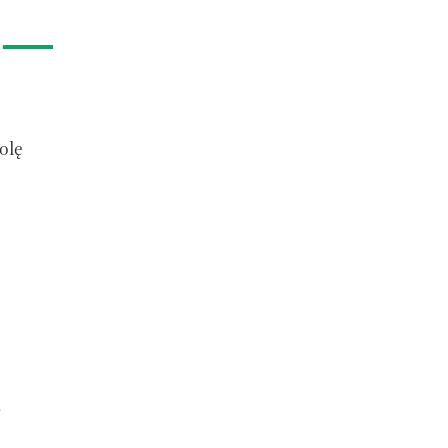
olę
ą