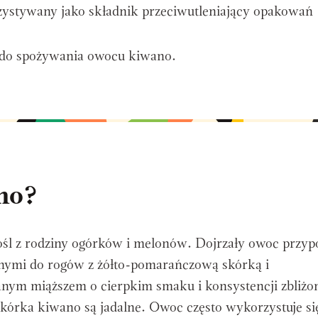
stywany jako składnik przeciwutleniający opakowań
do spożywania owocu kiwano.
ano?
śl z rodziny ogórków i melonów. Dojrzały owoc przy
nymi do rogów z żółto-pomarańczową skórką i
ym miąższem o cierpkim smaku i konsystencji zbliżon
skórka kiwano są jadalne. Owoc często wykorzystuje si