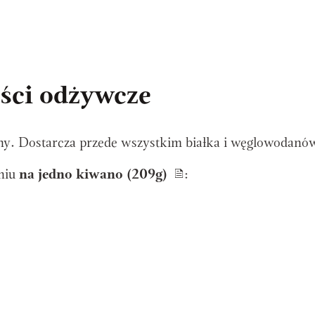
ści odżywcze
ny. Dostarcza przede wszystkim białka i węglowodanó
eniu
na jedno kiwano (209g)
: