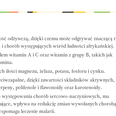
ść odżywczą, dzięki czemu może odgrywać znaczącą r
 i chorób występujących wśród ludności afrykańskiej.
em witamin A i C oraz witamin z grupy B, takich jak
iamina.
h ilości magnezu, żelaza, potasu, fosforu i cynku.
eciwzapalne, dzięki zawartości składników aktywnych,
terpeny, polifenole i flawonoidy oraz karotenoidy.
o występowania chorób sercowo-naczyniowych, ma
zujące, wpływa na redukcję zmian wywołanych chorob
spomaga leczenie malarii.