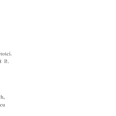
tości.
48
.
ch,
ocu