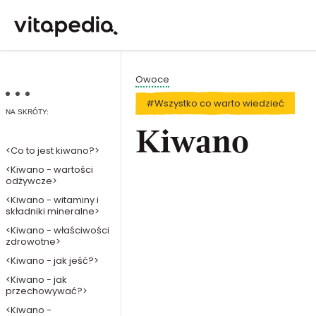
Owoce
#Wszystko co warto wiedzieć
NA SKRÓTY:
Kiwano
<Co to jest kiwano?>
<Kiwano - wartości
odżywcze>
<Kiwano - witaminy i
składniki mineralne>
<Kiwano - właściwości
zdrowotne>
<Kiwano - jak jeść?>
<Kiwano - jak
przechowywać?>
<Kiwano -