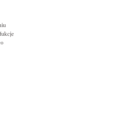
niu
fukcje
co