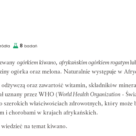
8
źródła
badań
 zwany
ogórkiem kiwano
,
afrykańskim ogórkiem rogatym
lu
dziny ogórka oraz melona. Naturalnie występuje w Afry
 odżywczą oraz zawartość witamin, składników miner
tał uznany przez WHO (
World Health Organization
- Świ
o szerokich właściwościach zdrowotnych, który może 
em i chorobami w krajach afrykańskich.
 wiedzieć na temat kiwano.