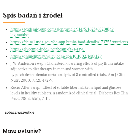
Spis badań i źródeł
https://academic.oup.com/ajcn/article/114/5/1625/6320814?
login=false
https://fdc.nal.usda.gov/fdc-app.html#/food-details/173753/nutrients
https://glycemic-index.net/beans-fava-raw/
https://onlinelibrary.wiley.com/doi/10.1002/leg3.129
J W Anderson i wsp.: Cholesterol-lowering effects of psyllium intake
adjunctive to diet therapy in men and women with
hypercholesterolemia: meta-analysis of 8 controlled trials. Am J Clin
Nutr, 2000, 71(2), 472-9.
Rocio Aller i wsp.: Effect of soluble fiber intake in lipid and glucose
levels in healthy subjects: a randomized clinical trial. Diabetes Res Clin
Pract, 2004, 65(1), 7-11.
zobacz wszystkie
Masz pytanie?