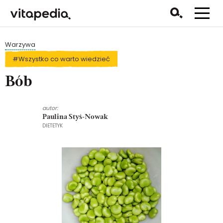
Warzywa
#Wszystko co warto wiedzieć
Bób
autor:
Paulina Styś-Nowak
DIETETYK