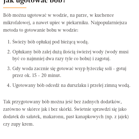
Jak ugotować bób?
Bób można ugotować w wodzie, na parze, w kuchence
mikrofalowej, a nawet upiec w piekarniku. Najpopularniejsza
metoda to gotowanie bobu w wodzie:
Świeży bób opłukaj pod bieżącą wodą.
Opłukany bób zalej dużą ilością świeżej wody (wody musi
być co najmniej dwa razy tyle co bobu) i zagotuj.
Gdy woda zacznie się gotować wsyp łyżeczkę soli - gotuj
przez ok. 15 - 20 minut.
Ugotowany bób odcedź na durszlaku i przelej zimną wodą.
Tak przygotowany bób można jeść bez żadnych dodatków,
zarówno w skórce jak i bez skórki. Świetnie sprawdzi się jako
dodatek do sałatek, makaronu, past kanapkowych (np. z jajek)
czy zupy krem.