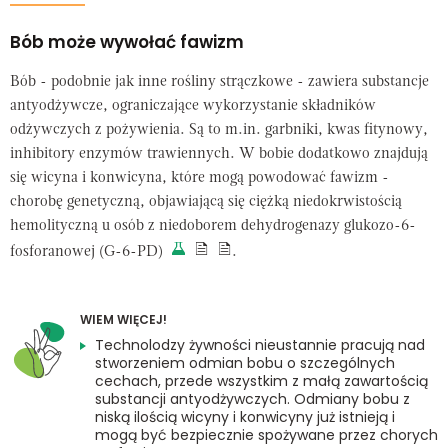
Bób może wywołać fawizm
Bób - podobnie jak inne rośliny strączkowe - zawiera substancje
antyodżywcze, ograniczające wykorzystanie składników
odżywczych z pożywienia. Są to m.in. garbniki, kwas fitynowy,
inhibitory enzymów trawiennych. W bobie dodatkowo znajdują
się wicyna i konwicyna, które mogą powodować fawizm -
chorobę genetyczną, objawiającą się ciężką niedokrwistością
hemolityczną u osób z niedoborem dehydrogenazy glukozo-6-
fosforanowej (G-6-PD)
.
WIEM WIĘCEJ!
Technolodzy żywności nieustannie pracują nad
stworzeniem odmian bobu o szczególnych
cechach, przede wszystkim z małą zawartością
substancji antyodżywczych. Odmiany bobu z
niską ilością wicyny i konwicyny już istnieją i
mogą być bezpiecznie spożywane przez chorych