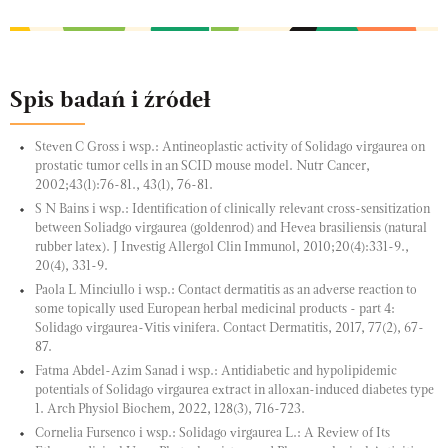
Spis badań i źródeł
Steven C Gross i wsp.: Antineoplastic activity of Solidago virgaurea on
prostatic tumor cells in an SCID mouse model. Nutr Cancer,
2002;43(1):76-81., 43(1), 76-81.
S N Bains i wsp.: Identification of clinically relevant cross-sensitization
between Soliadgo virgaurea (goldenrod) and Hevea brasiliensis (natural
rubber latex). J Investig Allergol Clin Immunol, 2010;20(4):331-9.,
20(4), 331-9.
Paola L Minciullo i wsp.: Contact dermatitis as an adverse reaction to
some topically used European herbal medicinal products - part 4:
Solidago virgaurea-Vitis vinifera. Contact Dermatitis, 2017, 77(2), 67-
87.
Fatma Abdel-Azim Sanad i wsp.: Antidiabetic and hypolipidemic
potentials of Solidago virgaurea extract in alloxan-induced diabetes type
1. Arch Physiol Biochem, 2022, 128(3), 716-723.
Cornelia Fursenco i wsp.: Solidago virgaurea L.: A Review of Its