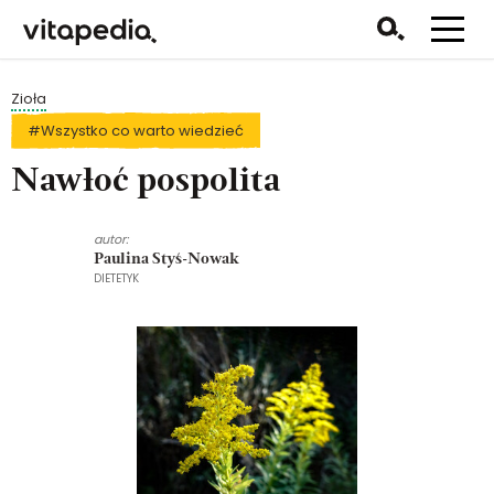
Zioła
#Wszystko co warto wiedzieć
Nawłoć pospolita
autor:
Paulina Styś-Nowak
DIETETYK