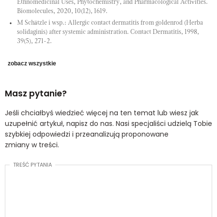
Ethnomedicinal Uses, Phytochemistry, and Pharmacological Activities.
Biomolecules, 2020, 10(12), 1619.
M Schätzle i wsp.: Allergic contact dermatitis from goldenrod (Herba
solidaginis) after systemic administration. Contact Dermatitis, 1998,
39(5), 271-2.
zobacz wszystkie
Masz pytanie?
Jeśli chciałbyś wiedzieć więcej na ten temat lub wiesz jak
uzupełnić artykuł, napisz do nas. Nasi specjaliści udzielą Tobie
szybkiej odpowiedzi i przeanalizują proponowane
zmiany w treści.
TREŚĆ PYTANIA