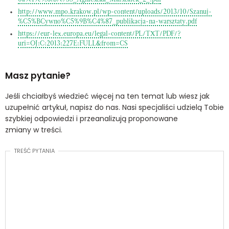
http://www.mpo.krakow.pl/wp-content/uploads/2013/10/Szanuj-
%C5%BCywno%C5%9B%C4%87_publikacja-na-warsztaty.pdf
https://eur-lex.europa.eu/legal-content/PL/TXT/PDF/?
uri=OJ:C:2013:227E:FULL&from=CS
Masz pytanie?
Jeśli chciałbyś wiedzieć więcej na ten temat lub wiesz jak
uzupełnić artykuł, napisz do nas. Nasi specjaliści udzielą Tobie
szybkiej odpowiedzi i przeanalizują proponowane
zmiany w treści.
TREŚĆ PYTANIA