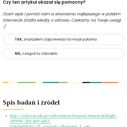
Czy ten artykuł okazał się pomocny?
Oceń wpis i pomóż nam w stworzeniu najlepszego w polskim
internecie źródła wiedzy o zdrowiu. Czekamy na Twoje uwagi
:)
znalazłem odpowiedzi na moje pytania
TAK,
czegoś tu zabrakło
NIE,
Spis badań i źródeł
http://cejsh.icm.edu.pl/cejsh/element/bwmeta1.element.desklight-
cf0919fc-2fef-4fa9-ad02-
0a9c19e95fcb/c/35_Agnieszka_Marszalek_2_.pdf