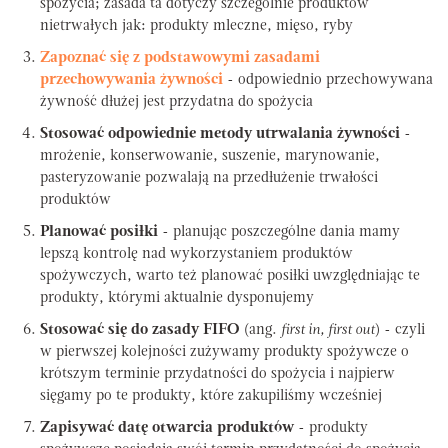
spożycia; zasada ta dotyczy szczególnie produktów
nietrwałych jak: produkty mleczne, mięso, ryby
Zapoznać się z podstawowymi zasadami
przechowywania żywności
- odpowiednio przechowywana
żywność dłużej jest przydatna do spożycia
Stosować odpowiednie metody utrwalania żywności
-
mrożenie, konserwowanie, suszenie, marynowanie,
pasteryzowanie pozwalają na przedłużenie trwałości
produktów
Planować posiłki
- planując poszczególne dania mamy
lepszą kontrolę nad wykorzystaniem produktów
spożywczych, warto też planować posiłki uwzględniając te
produkty, którymi aktualnie dysponujemy
Stosować się do zasady FIFO
(ang.
first in, first out
) - czyli
w pierwszej kolejności zużywamy produkty spożywcze o
krótszym terminie przydatności do spożycia i najpierw
sięgamy po te produkty, które zakupiliśmy wcześniej
Zapisywać datę otwarcia produktów
- produkty