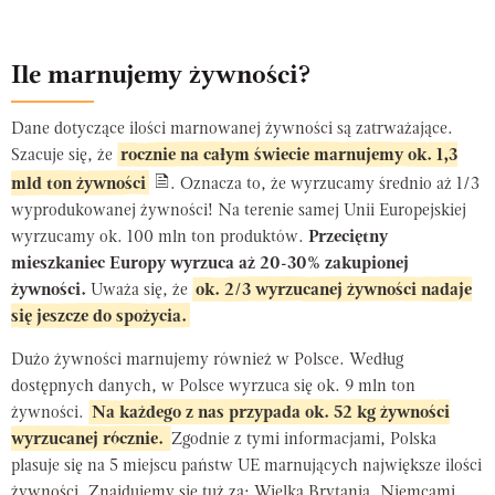
Ile marnujemy żywności?
Dane dotyczące ilości marnowanej żywności są zatrważające.
Szacuje się, że
rocznie na całym świecie marnujemy ok. 1,3
mld ton żywności
. Oznacza to, że wyrzucamy średnio aż 1/3
wyprodukowanej żywności! Na terenie samej Unii Europejskiej
wyrzucamy ok. 100 mln ton produktów.
Przeciętny
mieszkaniec Europy wyrzuca aż 20-30% zakupionej
żywności.
Uważa się, że
ok. 2/3 wyrzucanej żywności nadaje
się jeszcze do spożycia.
Dużo żywności marnujemy również w Polsce. Według
dostępnych danych, w Polsce wyrzuca się ok. 9 mln ton
żywności.
Na każdego z nas przypada ok. 52 kg żywności
wyrzucanej rócznie.
Zgodnie z tymi informacjami, Polska
plasuje się na 5 miejscu państw UE marnujących największe ilości
żywności. Znajdujemy się tuż za: Wielką Brytanią, Niemcami,